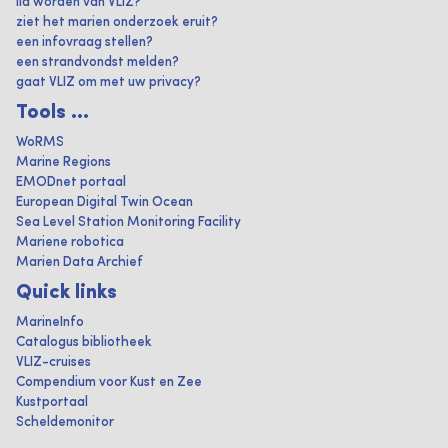
lid worden van VLIZ?
ziet het marien onderzoek eruit?
een infovraag stellen?
een strandvondst melden?
gaat VLIZ om met uw privacy?
Tools ...
WoRMS
Marine Regions
EMODnet portaal
European Digital Twin Ocean
Sea Level Station Monitoring Facility
Mariene robotica
Marien Data Archief
Quick links
MarineInfo
Catalogus bibliotheek
VLIZ-cruises
Compendium voor Kust en Zee
Kustportaal
Scheldemonitor