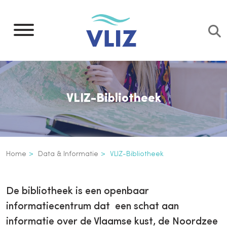
Overslaan
en
naar
de
inhoud
gaan
VLIZ-Bibliotheek
Kruimelpad
Home
Data & Informatie
VLIZ-Bibliotheek
VLIZ-Bibliotheek
Inline
De bibliotheek is een openbaar
3th
informatiecentrum dat een schat aan
level
informatie over de Vlaamse kust, de Noordzee
navigation