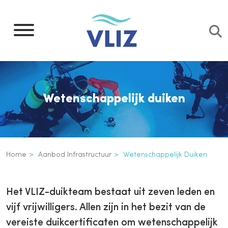
Overslaan
en
naar
de
inhoud
gaan
Wetenschappelijk duiken
Kruimelpad
Home
Aanbod Infrastructuur
Wetenschappelijk Duiken
Wetenschappelijk duiken
Inline
Het VLIZ-duikteam bestaat uit zeven leden en
3th
vijf vrijwilligers. Allen zijn in het bezit van de
level
vereiste duikcertificaten om wetenschappelijk
navigation