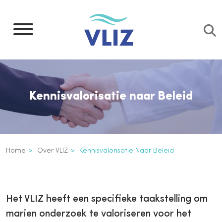
Overslaan
en
naar
de
inhoud
gaan
Kennisvalorisatie naar Beleid
Kruimelpad
Home
Over VLIZ
Kennisvalorisatie Naar Beleid
Kennisvalorisatie naar Beleid
Inline
3th
Het VLIZ heeft een specifieke taakstelling om
level
marien onderzoek te valoriseren voor het
navigation