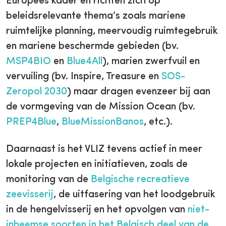
Europees kader en richten zich op
beleidsrelevante thema’s zoals mariene
ruimtelijke planning, meervoudig ruimtegebruik
en mariene beschermde gebieden (bv.
MSP4BIO
en
Blue4All
), marien zwerfvuil en
vervuiling (bv. Inspire, Treasure en
SOS-
Zeropol 2030
) maar dragen evenzeer bij aan
de vormgeving van de Mission Ocean (bv.
PREP4Blue
,
BlueMissionBanos
, etc.).
Daarnaast is het VLIZ tevens actief in meer
lokale projecten en initiatieven, zoals de
monitoring van de
Belgische recreatieve
zeevisserij
, de uitfasering van het loodgebruik
in de hengelvisserij en het opvolgen van
niet-
inheemse soorten in het Belgisch deel van de