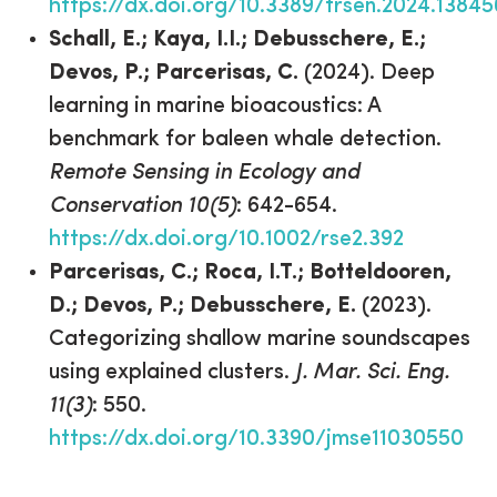
https://dx.doi.org/10.3389/frsen.2024.13845
Schall, E.; Kaya, I.I.; Debusschere, E.;
Devos, P.; Parcerisas, C.
(2024). Deep
learning in marine bioacoustics: A
benchmark for baleen whale detection.
Remote Sensing in Ecology and
Conservation 10(5)
: 642-654.
https://dx.doi.org/10.1002/rse2.392
Parcerisas, C.; Roca, I.T.; Botteldooren,
D.; Devos, P.; Debusschere, E.
(2023).
Categorizing shallow marine soundscapes
using explained clusters.
J. Mar. Sci. Eng.
11(3)
: 550.
https://dx.doi.org/10.3390/jmse11030550