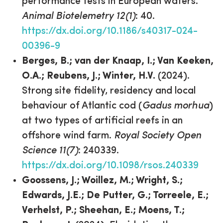
performance tests in European waters.
Animal Biotelemetry 12(1)
: 40.
https://dx.doi.org/10.1186/s40317-024-
00396-9
Berges, B.; van der Knaap, I.; Van Keeken,
O.A.; Reubens, J.; Winter, H.V.
(2024).
Strong site fidelity, residency and local
behaviour of Atlantic cod (
Gadus morhua
)
at two types of artificial reefs in an
offshore wind farm.
Royal Society Open
Science 11(7)
: 240339.
https://dx.doi.org/10.1098/rsos.240339
Goossens, J.; Woillez, M.; Wright, S.;
Edwards, J.E.; De Putter, G.; Torreele, E.;
Verhelst, P.; Sheehan, E.; Moens, T.;