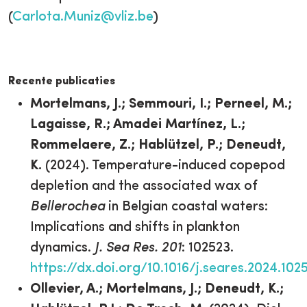
(
Carlota.Muniz@vliz.be
)
Recente publicaties
Mortelmans, J.; Semmouri, I.; Perneel, M.;
Lagaisse, R.; Amadei Martínez, L.;
Rommelaere, Z.; Hablützel, P.; Deneudt,
K.
(2024). Temperature-induced copepod
depletion and the associated wax of
Bellerochea
in Belgian coastal waters:
Implications and shifts in plankton
dynamics.
J. Sea Res. 201
: 102523.
https://dx.doi.org/10.1016/j.seares.2024.102
Ollevier, A.; Mortelmans, J.; Deneudt, K.;