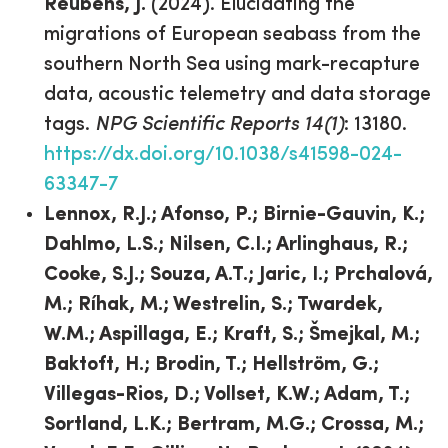
Reubens, J.
(2024). Elucidating the
migrations of European seabass from the
southern North Sea using mark-recapture
data, acoustic telemetry and data storage
tags.
NPG Scientific Reports 14(1)
: 13180.
https://dx.doi.org/10.1038/s41598-024-
63347-7
Lennox, R.J.; Afonso, P.; Birnie-Gauvin, K.;
Dahlmo, L.S.; Nilsen, C.I.; Arlinghaus, R.;
Cooke, S.J.; Souza, A.T.; Jaric, I.; Prchalová,
M.; Ríhak, M.; Westrelin, S.; Twardek,
W.M.; Aspillaga, E.; Kraft, S.; Šmejkal, M.;
Baktoft, H.; Brodin, T.; Hellström, G.;
Villegas-Rios, D.; Vollset, K.W.; Adam, T.;
Sortland, L.K.; Bertram, M.G.; Crossa, M.;