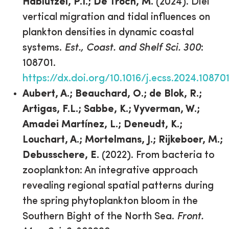
Hablützel, P.I.; De Troch, M.
(2024). Diel
vertical migration and tidal influences on
plankton densities in dynamic coastal
systems.
Est., Coast. and Shelf Sci. 300
:
108701.
https://dx.doi.org/10.1016/j.ecss.2024.10870
Aubert, A.; Beauchard, O.; de Blok, R.;
Artigas, F.L.; Sabbe, K.; Vyverman, W.;
Amadei Martínez, L.; Deneudt, K.;
Louchart, A.; Mortelmans, J.; Rijkeboer, M.;
Debusschere, E.
(2022). From bacteria to
zooplankton: An integrative approach
revealing regional spatial patterns during
the spring phytoplankton bloom in the
Southern Bight of the North Sea.
Front.