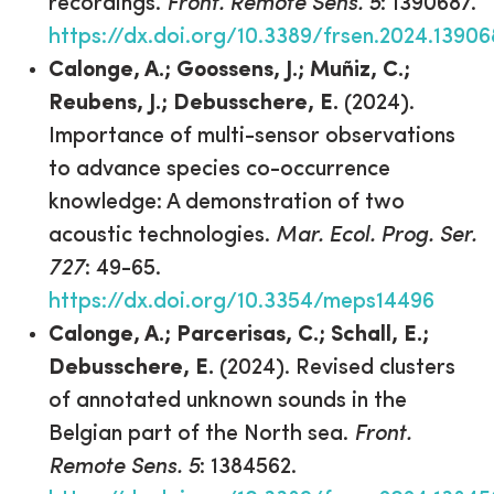
recordings.
Front. Remote Sens. 5
: 1390687.
https://dx.doi.org/10.3389/frsen.2024.1390
Calonge, A.; Goossens, J.; Muñiz, C.;
Reubens, J.; Debusschere, E.
(2024).
Importance of multi-sensor observations
to advance species co-occurrence
knowledge: A demonstration of two
acoustic technologies.
Mar. Ecol. Prog. Ser.
727
: 49-65.
https://dx.doi.org/10.3354/meps14496
Calonge, A.; Parcerisas, C.; Schall, E.;
Debusschere, E.
(2024). Revised clusters
of annotated unknown sounds in the
Belgian part of the North sea.
Front.
Remote Sens. 5
: 1384562.