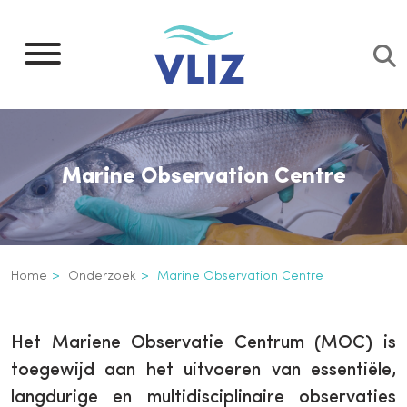
Overslaan
en
naar
de
inhoud
gaan
Marine Observation Centre
Kruimelpad
Home
Onderzoek
Marine Observation Centre
Marine Observation Centre
Inline
Het Mariene Observatie Centrum (MOC) is
3th
toegewijd aan het uitvoeren van essentiële,
level
langdurige en multidisciplinaire observaties
navigation