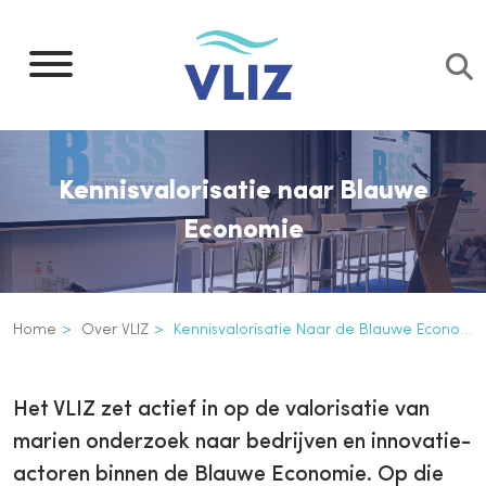
Overslaan
en
naar
de
inhoud
gaan
Kennisvalorisatie naar Blauwe
Economie
Kruimelpad
Home
Over VLIZ
Kennisvalorisatie Naar de Blauwe Economie
Kennisvalorisatie naar de Blau
Inline
Het VLIZ zet actief in op de valorisatie van
3th
marien onderzoek naar bedrijven en innovatie-
level
actoren binnen de Blauwe Economie. Op die
navigation