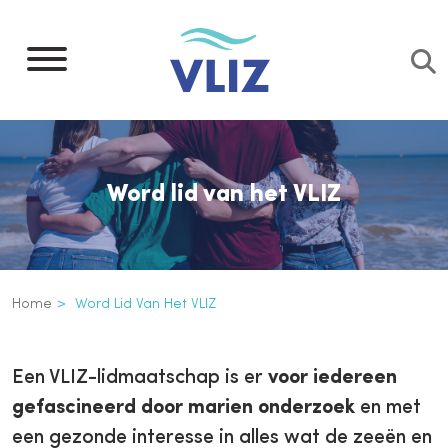
Overslaan
en
naar
de
inhoud
gaan
Word lid van het VLIZ
Kruimelpad
Home
Word Lid Van Het VLIZ
Word lid van het VLIZ
Inline
Een VLIZ-lidmaatschap is er
voor iedereen
3th
gefascineerd door marien onderzoek
en met
level
een gezonde interesse in alles wat de zeeën en
navigation