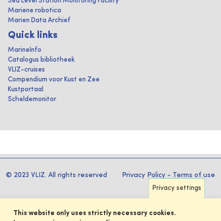
Sea Level Station Monitoring Facility
Mariene robotica
Marien Data Archief
Quick links
MarineInfo
Catalogus bibliotheek
VLIZ-cruises
Compendium voor Kust en Zee
Kustportaal
Scheldemonitor
© 2023 VLIZ. All rights reserved
Privacy Policy
-
Terms of use
Privacy settings
This website only uses strictly necessary cookies.