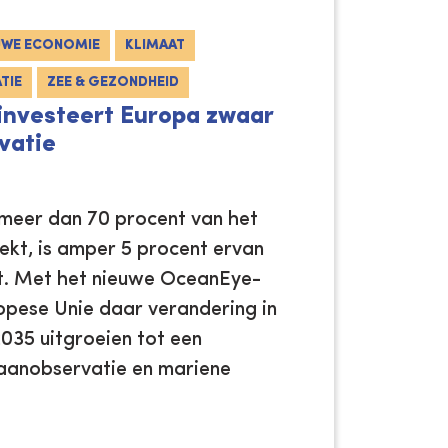
UWE ECONOMIE
KLIMAAT
TIE
ZEE & GEZONDHEID
nvesteert Europa zwaar
vatie
meer dan 70 procent van het
kt, is amper 5 procent ervan
t. Met het nieuwe OceanEye-
uropese Unie daar verandering in
035 uitgroeien tot een
eaanobservatie en mariene