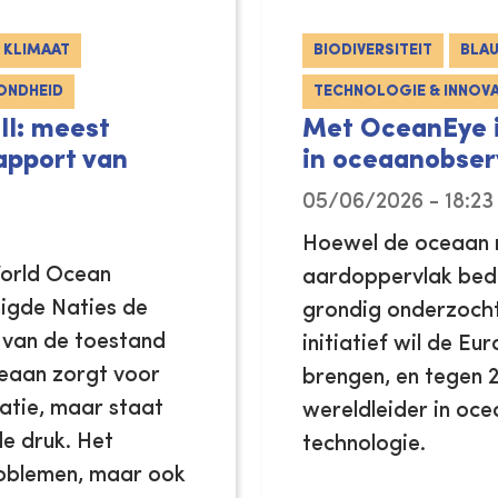
KLIMAAT
BIODIVERSITEIT
BLA
ONDHEID
TECHNOLOGIE & INNOVA
II: meest
Met OceanEye i
apport van
in oceaanobser
05/06/2026 - 18:23
Hoewel de oceaan 
World Ocean
aardoppervlak bede
igde Naties de
grondig onderzoch
 van de toestand
initiatief wil de E
ceaan zorgt voor
brengen, en tegen 2
latie, maar staat
wereldleider in oc
e druk. Het
technologie.
roblemen, maar ook