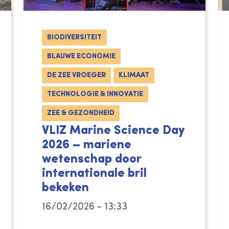
BIODIVERSITEIT
BLAUWE ECONOMIE
DE ZEE VROEGER
KLIMAAT
TECHNOLOGIE & INNOVATIE
ZEE & GEZONDHEID
VLIZ Marine Science Day
2026 – mariene
wetenschap door
internationale bril
dat duinen en dijken geen tegenpolen zijn, maar b
bekeken
16/02/2026 - 13:33
Op woensdag 4 maart 2026 brengt het Vla