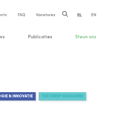
ents
FAQ
Vacatures
NL
EN
n
ws
Publicaties
Steun ons
IE & INNOVATIE
TESTEREP MAGAZINE