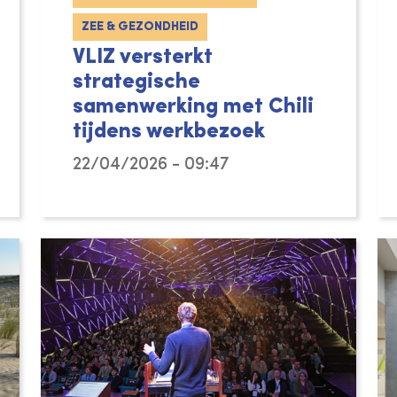
ZEE & GEZONDHEID
VLIZ versterkt
strategische
samenwerking met Chili
tijdens werkbezoek
 de Open Dag van de Europese Commissie in Bruss
22/04/2026 - 09:47
Van 9 tot 13 maart 2026 bracht een dele