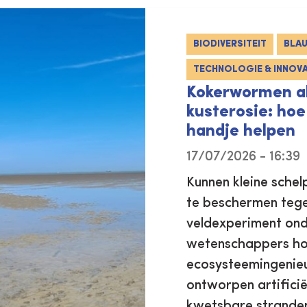
BIODIVERSITEIT
BLA
TECHNOLOGIE & INNOVA
Kokerwormen a
kusterosie: ho
handje helpen
17/07/2026 - 16:39
Kunnen kleine sche
te beschermen tegen
veldexperiment on
wetenschappers ho
ecosysteemingenieu
ontworpen artificië
kwetsbare stranden