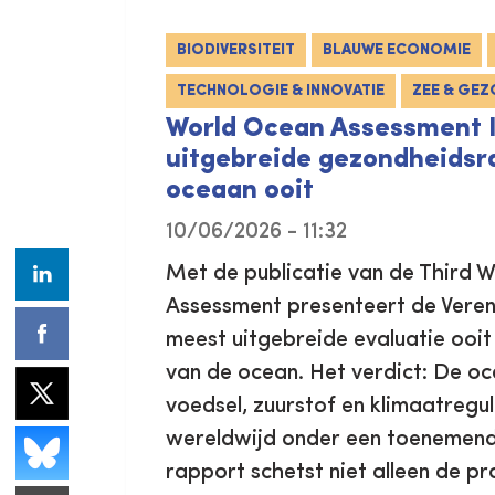
BIODIVERSITEIT
BLAUWE ECONOMIE
TECHNOLOGIE & INNOVATIE
ZEE & GEZ
World Ocean Assessment I
uitgebreide gezondheidsr
oceaan ooit
10/06/2026 - 11:32
Met de publicatie van de Third 
Assessment presenteert de Veren
meest uitgebreide evaluatie ooit
van de ocean. Het verdict: De o
voedsel, zuurstof en klimaatregu
wereldwijd onder een toenemend
rapport schetst niet alleen de p