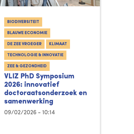
BIODIVERSITEIT
BLAUWE ECONOMIE
DE ZEE VROEGER
KLIMAAT
TECHNOLOGIE & INNOVATIE
ZEE & GEZONDHEID
VLIZ PhD Symposium
2026: innovatief
doctoraatsonderzoek en
samenwerking
ondgenoten bij de nieuwe, duurzame generatie kust
09/02/2026 - 10:14
Op vrijdag 6 februari 2026 organiseerde VLIZ 
ams Instituut voor de Zee (VLIZ) de mariene wete