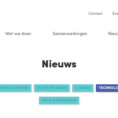
Service
Contact
Ev
navigatio
Wat we doen
Samenwerkingen
Nieu
n
Nieuws
AUWE ECONOMIE
DE ZEE VROEGER
KLIMAAT
TECHNOLOG
ZEE & GEZONDHEID