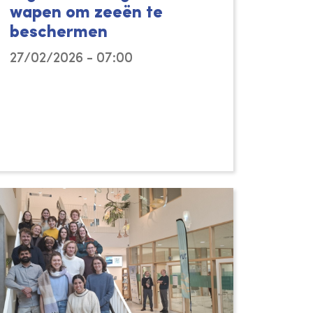
wapen om zeeën te
beschermen
27/02/2026 - 07:00
Digitale tweelingen, of digital twins, zijn dé 
el. Samen met DG MARE en DG RTD, en binnen het 
gatie van het Vlaams Instituut voor de Zee (VLIZ)