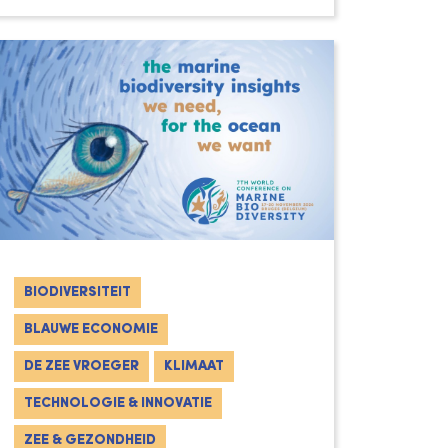
BIODIVERSITEIT
BLAUWE ECONOMIE
DE ZEE VROEGER
KLIMAAT
TECHNOLOGIE & INNOVATIE
ZEE & GEZONDHEID