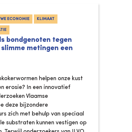
UWE ECONOMIE
KLIMAAT
TIE
ls bondgenoten tegen
e slimme metingen een
lpkokerwormen helpen onze kust
 erosie? In een innovatief
derzoeken Vlaamse
e deze bijzondere
rs zich met behulp van speciaal
le substraten kunnen vestigen op
. Terwijl onderzoekers van ILVO