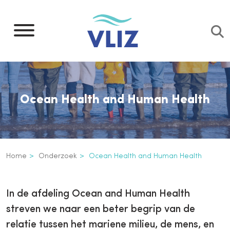
Overslaan
en
naar
de
inhoud
gaan
Ocean Health and Human Health
Kruimelpad
Home
Onderzoek
Ocean Health and Human Health
Ocean Health and Human Healt
Inline
In de afdeling Ocean and Human Health
3th
streven we naar een beter begrip van de
level
relatie tussen het mariene milieu, de mens, en
navigation