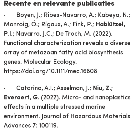
Recente en relevante publicaties
· Boyen, J.; Ribes-Navarro, A.; Kabeya, N.;
Monroig, Ó.; Rigaux, A.; Fink, P.;
Hablützel,
P.I.
; Navarro, J.C.; De Troch, M. (2022).
Functional characterization reveals a diverse
array of metazoan fatty acid biosynthesis
genes. Molecular Ecology.
https://doi.org/10.1111/mec.16808
· Catarino, A.I.; Asselman, J.;
Niu, Z.
;
Everaert, G.
(2022). Micro- and nanoplastics
effects in a multiple stressed marine
environment. Journal of Hazardous Materials
Advances 7: 100119.