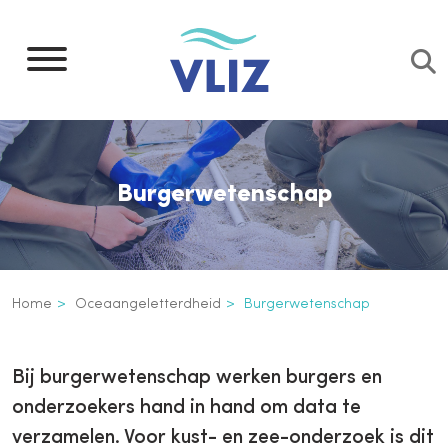
Overslaan
en
naar
de
inhoud
gaan
Burgerwetenschap
Kruimelpad
Home
Oceaangeletterdheid
Burgerwetenschap
Burgerwetenschap
Inline
Bij burgerwetenschap werken burgers en
3th
onderzoekers hand in hand om data te
level
verzamelen. Voor kust- en zee-onderzoek is dit
navigation