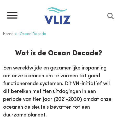
Overslaan
en
naar
de
Kruimelpad
Home
Ocean Decade
inhoud
gaan
Ocean Decade
Wat is de Ocean Decade?
Een wereldwijde en gezamenlijke inspanning
om onze oceanen om te vormen tot goed
functionerende systemen. Dit VN-initiatief wil
dit bereiken met tien uitdagingen in een
periode van tien jaar (2021-2030) omdat onze
oceanen de sleutels bevatten tot een
duurzame planeet.