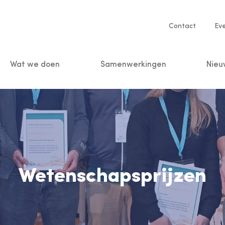
Service
Contact
Ev
navigatio
Wat we doen
Samenwerkingen
Nieu
n
Wetenschapsprijzen