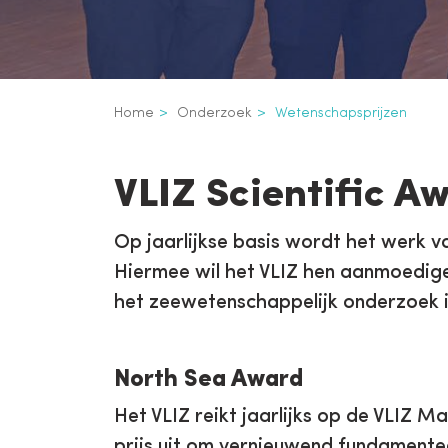
Kruimelpad
Home
Onderzoek
Wetenschapsprijzen
Wetenschapsprijz
Inline
VLIZ Scientific 
3th
level
Op jaarlijkse basis wordt het werk v
Hiermee wil het VLIZ hen aanmoedigen
navigation
het zeewetenschappelijk onderzoek i
North Sea Award
Het VLIZ reikt jaarlijks op de VLIZ M
prijs uit om vernieuwend fundamente