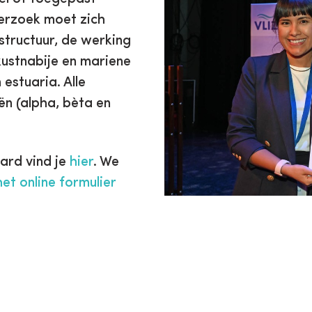
erzoek moet zich
structuur, de werking
ustnabije en mariene
estuaria. Alle
ën (alpha, bèta en
ard vind je
hier
. We
het online formulier