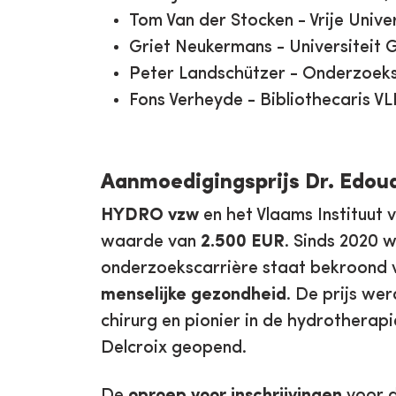
Tom Van der Stocken - Vrije Univer
Griet Neukermans - Universiteit 
Peter Landschützer - Onderzoeks
Fons Verheyde - Bibliothecaris V
Aanmoedigingsprijs Dr. Edou
HYDRO vzw
en het Vlaams Instituut 
waarde van
2.500 EUR
. Sinds 2020 
onderzoekscarrière staat bekroond 
menselijke gezondheid
. De prijs we
chirurg en pionier in de hydrotherap
Delcroix geopend.
De
oproep voor inschrijvingen
voor d