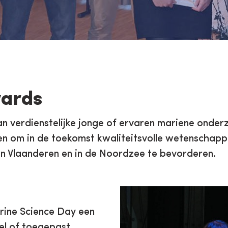
en
Awards
an verdienstelijke jonge of ervaren mariene onde
 om in de toekomst kwaliteitsvolle wetenschappeli
n Vlaanderen en in de Noordzee te bevorderen.
arine Science Day een
el of toegepast