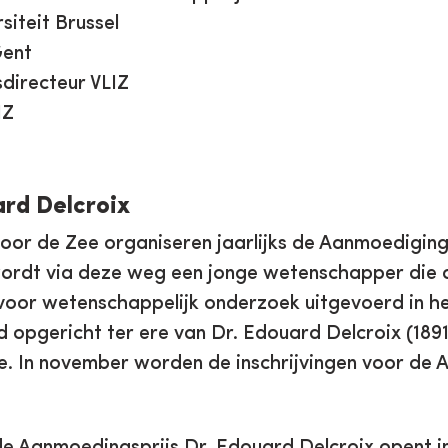
siteit Brussel
Gent
directeur VLIZ
LIZ
ard Delcroix
voor de Zee organiseren jaarlijks de Aanmoedigings
wordt via deze weg een jonge wetenschapper die a
voor wetenschappelijk onderzoek uitgevoerd in h
rd opgericht ter ere van Dr. Edouard Delcroix (189
ie. In november worden de inschrijvingen voor de
e Aanmoedingsprijs Dr. Edouard Delcroix opent i