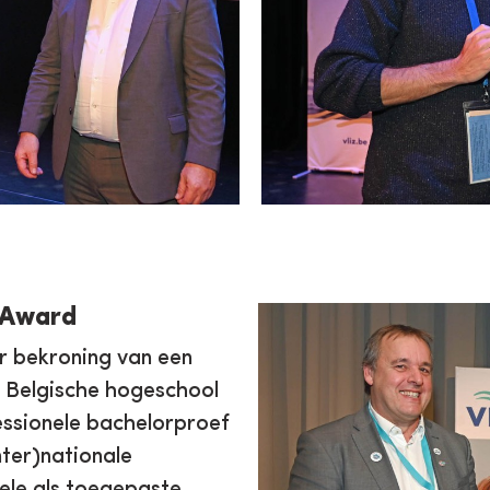
s Award
ter bekroning van een
 Belgische hogeschool
essionele bachelorproef
nter)nationale
ele als toegepaste