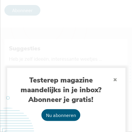
Abonneer
Suggesties
Heb je zelf ideeën, interessante weetjes ...
Stuur ons je suggestie
Testerep magazine
maandelijks in je inbox?
Abonneer je gratis!
Testerep delen
Nu abonneren
Lijkt dit nieuwskanaal iets voor jouw vrienden of
collega’s? Deel het met hen!