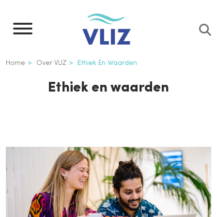
Overslaan
en
naar
de
Kruimelpad
Home
Over VLIZ
Ethiek En Waarden
inhoud
gaan
Ethiek en waarden
Inline
3th
level
navigation