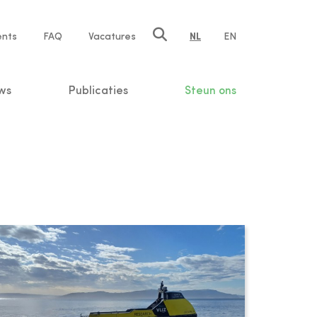
ents
FAQ
Vacatures
NL
EN
n
ws
Publicaties
Steun ons