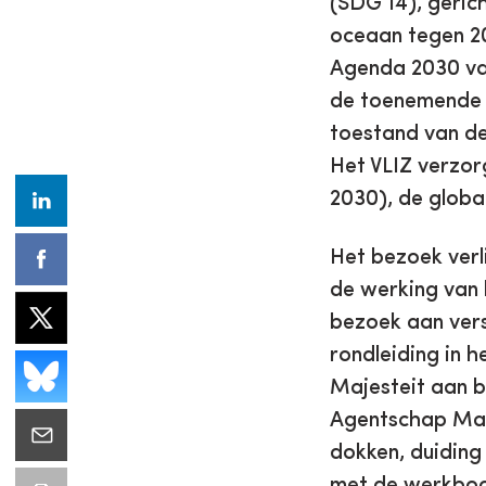
(SDG 14), geric
oceaan tegen 20
Agenda 2030 van
de toenemende 
toestand van de
Het VLIZ verzor
2030), de glob
Het bezoek verli
de werking van 
bezoek aan vers
rondleiding in h
Majesteit aan b
Agentschap Mari
dokken, duiding
met de werkbo