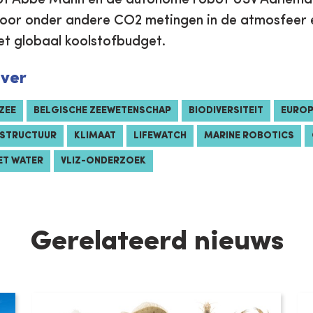
oor onder andere CO2 metingen in de atmosfeer e
et globaal koolstofbudget.
over
ZEE
BELGISCHE ZEEWETENSCHAP
BIODIVERSITEIT
EUROP
RASTRUCTUUR
KLIMAAT
LIFEWATCH
MARINE ROBOTICS
HET WATER
VLIZ-ONDERZOEK
Gerelateerd nieuws