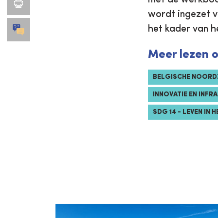
wordt ingezet v
het kader van h
Meer lezen 
BELGISCHE NOORD
INNOVATIE EN INF
SDG 14 - LEVEN IN 