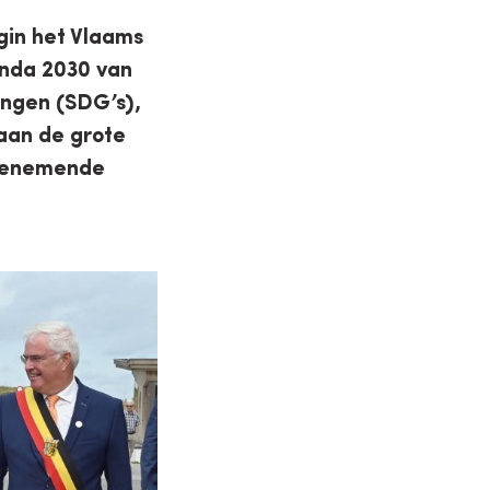
gin het Vlaams
enda 2030 van
ingen (SDG’s),
aan de grote
toenemende