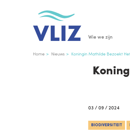
Overslaan
en
naar
de
Main
Wie we zijn
inhoud
gaan
navigatio
Kruimelpad
Home
Nieuws
Koningin Mathilde Bezoekt Het
Koning
03 / 09 / 2024
BIODIVERSITEIT