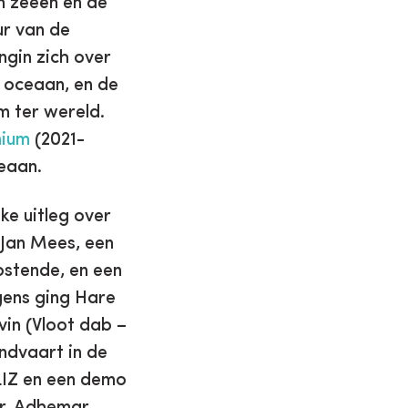
n zeeën en de
ur van de
gin zich over
 oceaan, en de
m ter wereld.
ium
(2021-
eaan.
ke uitleg over
 Jan Mees, een
ostende, en een
lgens ging Hare
in (Vloot dab –
ndvaart in de
LIZ en een demo
r. Adhemar