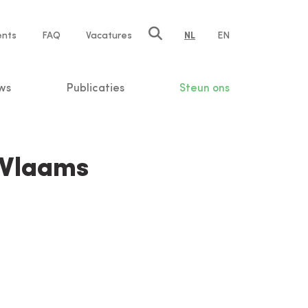
ents
FAQ
Vacatures
NL
EN
n
ws
Publicaties
Steun ons
 Vlaams