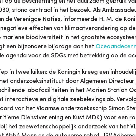
ht op de bescherming en het duurzaam gebruik va
30, stond centraal in het bezoek. Als Ambassade
 de Verenigde Naties, informeerde H. M. de Konin
negatieve effecten van klimaatverandering op de
 mariene biodiversiteit in het grootste ecosystee
gt een bijzondere bijdrage aan het
Oceaandecenn
ale agenda voor de SDGs met betrekking op de oc
ep in twee luiken: de Koningin kreeg een inhoudelij
het onderzoeksinstituut door Algemeen Directeur
chillende labofaciliteiten in het Marien Station O
et interactieve en digitale zeebelevingslab. Vervo
oord van het Vlaamse onderzoeksschip Simon Stev
tieme Dienstverlening en Kust MDK) voor een ro
 bij het zeewetenschappelijk onderzoek van het V
ot Abbé Mann en de autonome robot USV Adhema