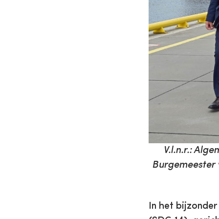
V.l.n.r.: Al
Burgemeester 
In het bijzonde