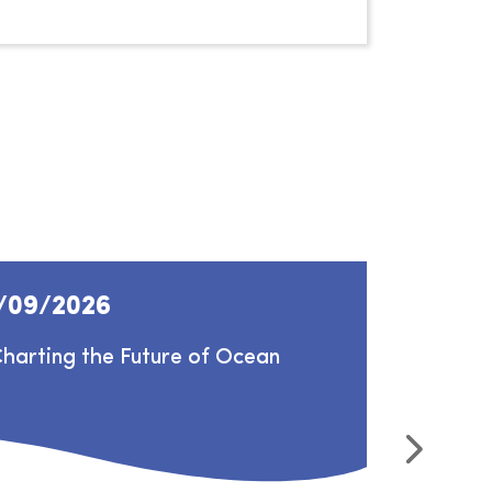
/09/2026
01/10
arting the Future of Ocean
Zeebad