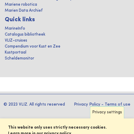
Mariene robotica
Marien Data Archief
Quick links
MarineInfo
Catalogus bibliotheek
VLIZ-cruises
Compendium voor Kust en Zee
Kustportaal
Scheldemonitor
© 2023 VLIZ. All rights reserved
Privacy Policy
-
Terms of use
Privacy settings
This website only uses strictly necessary cookies.
Learn more in our privacy policy