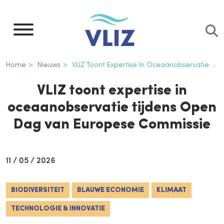
Overslaan
en
naar
de
Kruimelpad
Home
Nieuws
VLIZ Toont Expertise In Oceaanobservatie Tijdens Open Dag Van Europese Commissie
inhoud
gaan
VLIZ toont expertise in
oceaanobservatie tijdens Open
Dag van Europese Commissie
11 / 05 / 2026
BIODIVERSITEIT
BLAUWE ECONOMIE
KLIMAAT
TECHNOLOGIE & INNOVATIE