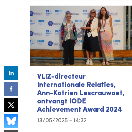
VLIZ-directeur
Internationale Relaties,
Ann-Katrien Lescrauwaet,
ontvangt IODE
Achievement Award 2024
13/05/2025 - 14:32