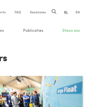
ents
FAQ
Vacatures
NL
EN
n
ws
Publicaties
Steun ons
rs