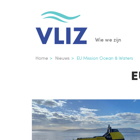
Overslaan
en
naar
de
Main
Wie we zijn
inhoud
gaan
navigatio
Kruimelpad
Home
Nieuws
EU Mission Ocean & Waters
E