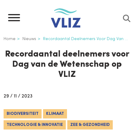
Overslaan
en
naar
de
Kruimelpad
Home
Nieuws
Recordaantal Deelnemers Voor Dag Van de Wetenschap Op VLIZ
inhoud
gaan
Recordaantal deelnemers voor
Dag van de Wetenschap op
VLIZ
29 / 11 / 2023
BIODIVERSITEIT
KLIMAAT
TECHNOLOGIE & INNOVATIE
ZEE & GEZONDHEID