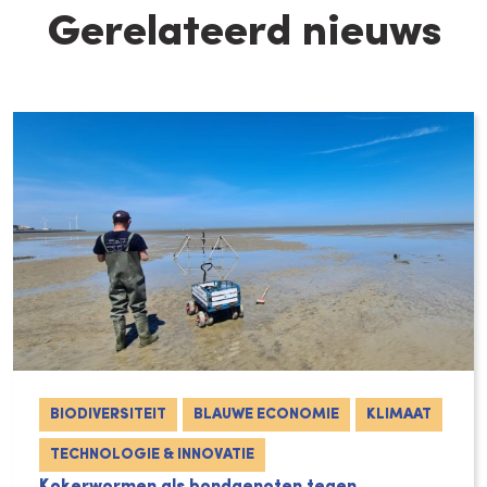
Gerelateerd nieuws
BIODIVERSITEIT
BLAUWE ECONOMIE
KLIMAAT
TECHNOLOGIE & INNOVATIE
Kokerwormen als bondgenoten tegen