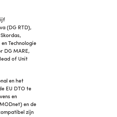
jf
ova (DG RTD),
 Skordas,
 en Technologie
oor DG MARE,
Head of Unit
nal en het
 de EU DTO te
evens en
(EMODnet) en de
compatibel zijn