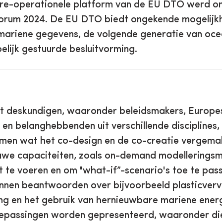
re-operationele platform van de EU DTO werd on
Forum 2024. De EU DTO biedt ongekende mogelijk
mariene gegevens, de volgende generatie van oc
lijk gestuurde besluitvorming.
 deskundigen, waaronder beleidsmakers, Europe
en belanghebbenden uit verschillende disciplines,
men wat het co-design en de co-creatie vergemak
we capaciteiten, zoals on-demand modelleringsm
it te voeren en om "what-if”-scenario's toe te pas
nnen beantwoorden over bijvoorbeeld plasticvervu
ing en het gebruik van hernieuwbare mariene energ
toepassingen worden gepresenteerd, waaronder di