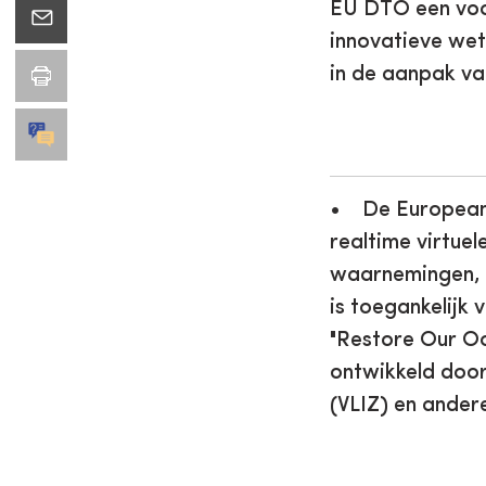
EU DTO een voor
innovatieve wet
in de aanpak v
• De European D
realtime virtue
waarnemingen, k
is toegankelijk 
"Restore Our O
ontwikkeld door
(VLIZ) en ander