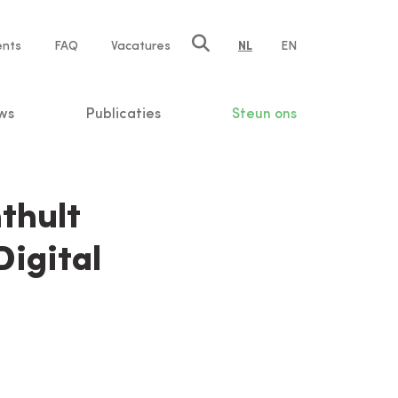
ents
FAQ
Vacatures
NL
EN
n
ws
Publicaties
Steun ons
thult
igital