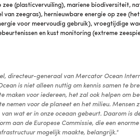
 zee (plasticvervuiling), mariene biodiversiteit, 
tel van zeegras), hernieuwbare energie op zee (het
ergie voor meervoudig gebruik), vroegtijdige w
beurtenissen en kust monitoring (extreme zeespi
el, directeur-generaal van Mercator Ocean Intern
 Ocean is niet alleen nuttig om kennis samen te br
 te maken voor iedereen, het zal ook helpen om be
 te nemen voor de planeet en het milieu. Mensen z
n van wat er in onze oceaan gebeurt. Daarom is d
form aan de Europese Commissie, die een enorme i
frastructuur mogelijk maakte, belangrijk."