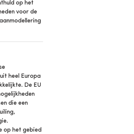
thuld op het
heden voor de
eaanmodellering
se
 uit heel Europa
kelijkte. De EU
ogelijkheden
sen die een
iling,
ie.
e op het gebied