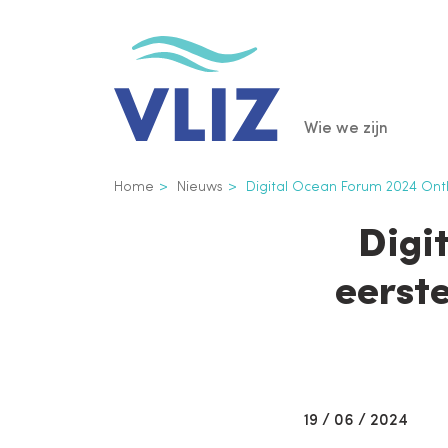
Overslaan
en
naar
de
Main
Wie we zijn
inhoud
gaan
navigatio
Kruimelpad
Home
Nieuws
Digital Ocean Forum 2024 Onth
Digi
eerst
19 / 06 / 2024