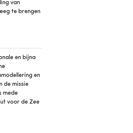
ling van
weeg te brengen
nale en bijna
ne
nmodellering en
an de missie
is mede
uut voor de Zee