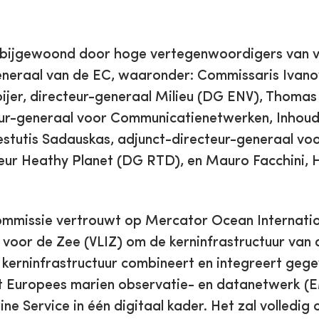
ijgewoond door hoge vertegenwoordigers van vi
eneraal van de EC, waaronder: Commissaris Ivan
oijer, directeur-generaal Milieu (DG ENV), Thomas
eur-generaal voor Communicatienetwerken, Inhoud
stutis Sadauskas, adjunct-directeur-generaal v
cteur Heathy Planet (DG RTD), en Mauro Facchini, 
mmissie vertrouwt op Mercator Ocean Internatio
t voor de Zee (VLIZ) om de kerninfrastructuur van
 kerninfrastructuur combineert en integreert geg
et Europees marien observatie- en datanetwerk 
e Service in één digitaal kader. Het zal volledig 