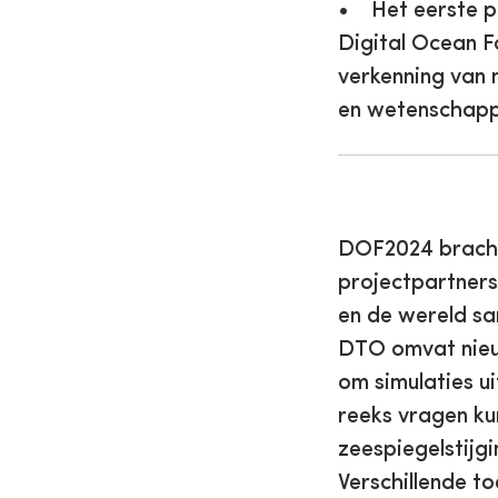
• Het eerste p
Digital Ocean 
verkenning van 
en wetenschappe
DOF2024 bracht
projectpartners 
en de wereld sa
DTO omvat nieu
om simulaties u
reeks vragen ku
zeespiegelstijg
Verschillende 