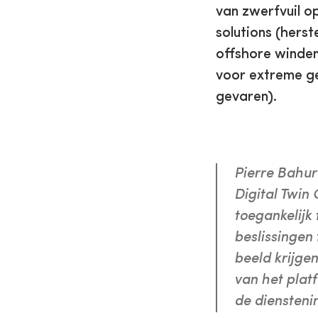
van zwerfvuil op
solutions (hers
offshore winden
voor extreme ge
gevaren).
Pierre Bahur
Digital Twin
toegankelijk
beslissingen
beeld krijge
van het plat
de dienstenin