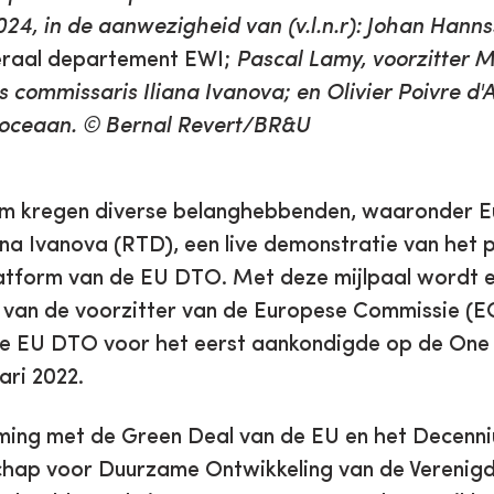
4, in de aanwezigheid van (v.l.n.r): Johan Hanns
eraal departement EWI;
Pascal Lamy, voorzitter 
 commissaris Iliana Ivanova; en Olivier Poivre d'A
 oceaan. © Bernal Revert/BR&U
rum kregen diverse belanghebbenden, waaronder 
ana Ivanova (RTD), een live demonstratie van het 
atform van de EU DTO. Met deze mijlpaal wordt e
t van de voorzitter van de Europese Commissie (E
 de EU DTO voor het eerst aankondigde op de On
ari 2022.
ming met de Green Deal van de EU en het Decenn
ap voor Duurzame Ontwikkeling van de Verenigde