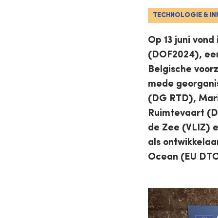
TECHNOLOGIE & IN
Op 13 juni vond
(DOF2024), een
Belgische voor
mede georganis
(DG RTD), Mari
Ruimtevaart (D
de Zee (VLIZ) 
als ontwikkelaa
Ocean (EU DTO