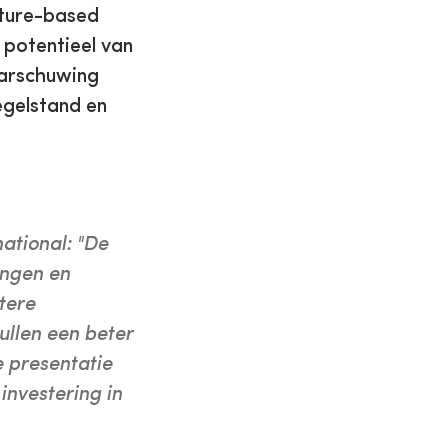
nature-based
 potentieel van
aarschuwing
egelstand en
ational: "De
engen en
tere
ullen een beter
e presentatie
nvestering in