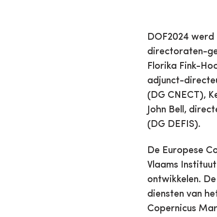
DOF2024 werd b
directoraten-g
Florika Fink-Ho
adjunct-direct
(DG CNECT), Ke
John Bell, dire
(DG DEFIS).
De Europese Co
Vlaams Instituu
ontwikkelen. De
diensten van h
Copernicus Marin