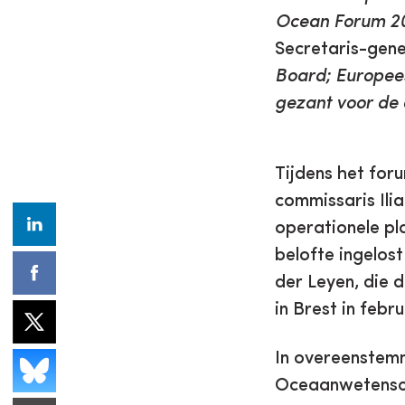
Ocean Forum 202
Secretaris-gen
Board; Europees
gezant voor de
Tijdens het fo
commissaris Ili
operationele pl
belofte ingelos
der Leyen, die
in Brest in febru
In overeenstem
Oceaanwetensch