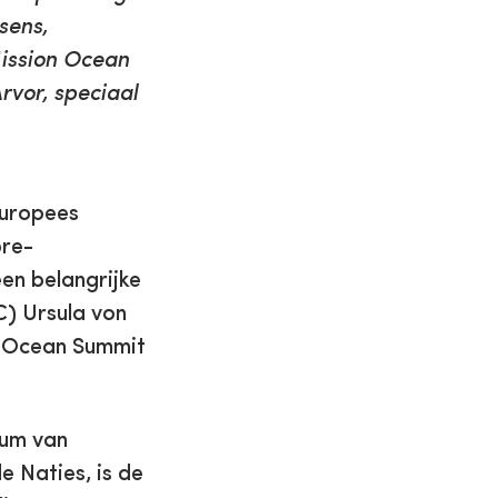
sens,
Mission Ocean
rvor, speciaal
Europees
pre-
en belangrijke
C) Ursula von
e Ocean Summit
ium van
 Naties, is de