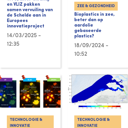
en VLIZ pakken
ZEE & GEZONDHEID
samen vervuiling van
Bioplastics in zee,
de Schelde aan in
beter dan op
Europees
aardolie
innovatieproject
gebaseerde
14/03/2025 -
plastics?
12:35
18/09/2024 -
10:52
TECHNOLOGIE &
TECHNOLOGIE &
INNOVATIE
INNOVATIE