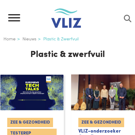
Overslaan
en
naar
de
Kruimelpad
Home
Nieuws
Plastic & Zwerfvuil
inhoud
gaan
Plastic & zwerfvuil
ZEE & GEZONDHEID
ZEE & GEZONDHEID
VLIZ-onderzoeker
TESTEREP