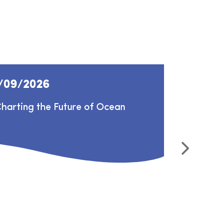
/09/2026
01/10
arting the Future of Ocean
Zeebad