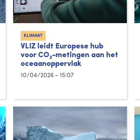
KLIMAAT
VLIZ leidt Europese hub
voor CO₂-metingen aan het
oceaanoppervlak
10/04/2026 - 15:07