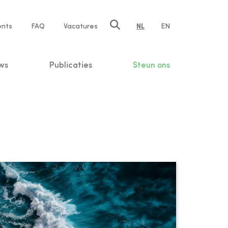
ents
FAQ
Vacatures
NL
EN
n
ws
Publicaties
Steun ons