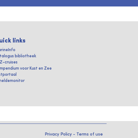
uick links
rineInfo
talogus bibliotheek
IZ-cruises
mpendium voor Kust en Zee
stportaal
heldemonitor
Privacy Policy
-
Terms of use