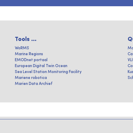
Tools ...
Q
WoRMS
Ma
Marine Regions
Ca
EMODnet portaal
VL
European Digital Twin Ocean
Co
Sea Level Station Monitoring Facility
Ku
Mariene robotica
Sc
Marien Data Archief