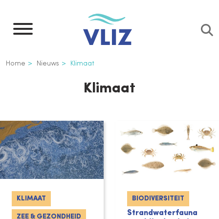
Overslaan
en
naar
de
Kruimelpad
Home
Nieuws
Klimaat
inhoud
gaan
Klimaat
KLIMAAT
BIODIVERSITEIT
Strandwaterfauna
ZEE & GEZONDHEID