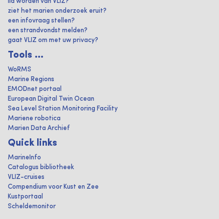
lid worden van VLIZ?
ziet het marien onderzoek eruit?
een infovraag stellen?
een strandvondst melden?
gaat VLIZ om met uw privacy?
Tools ...
WoRMS
Marine Regions
EMODnet portaal
European Digital Twin Ocean
Sea Level Station Monitoring Facility
Mariene robotica
Marien Data Archief
Quick links
MarineInfo
Catalogus bibliotheek
VLIZ-cruises
Compendium voor Kust en Zee
Kustportaal
Scheldemonitor