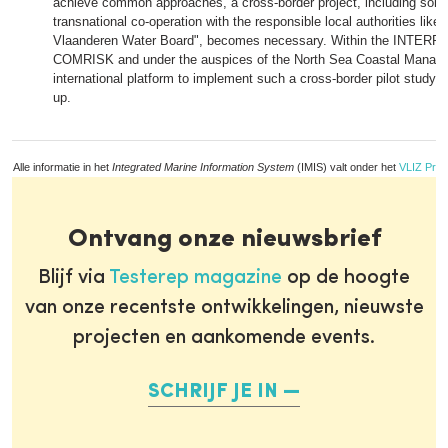
achieve common approaches, a cross-border project, including som
transnational co-operation with the responsible local authorities like
Vlaanderen Water Board", becomes necessary. Within the INTERREG
COMRISK and under the auspices of the North Sea Coastal Manag
international platform to implement such a cross-border pilot study
up.
Alle informatie in het
Integrated Marine Information System
(IMIS) valt onder het
VLIZ Priv
Ontvang onze nieuwsbrief
Blijf via
Testerep magazine
op de hoogte
van onze recentste ontwikkelingen, nieuwste
projecten en aankomende events.
SCHRIJF JE IN