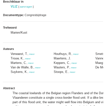
Beschikbaar in
VLIZ
[
aanvragen
]
Documenttype:
Congresbijdrage
Trefwoord
Marien/Kust
Auteurs
Verwaest, T.
Houthuys, R.
Smets,
,
meer
,
meer
Trouw, K.
Maertens, J.
Vanneuv
,
meer
Martens, C.
Keppers, C.
Maeghe
,
meer
,
meer
Van de Walle, B.
Wauters, P.
De Muld
,
meer
,
meer
Suykens, K.
Stoops, E.
,
meer
,
meer
Abstract
The coastal lowlands of the Belgian region Flanders and of the Dut
Vlaanderen constitute a single cross-border flood unit. If a dike bre
part of this flood unit, the water might well flow into Belgium and vic