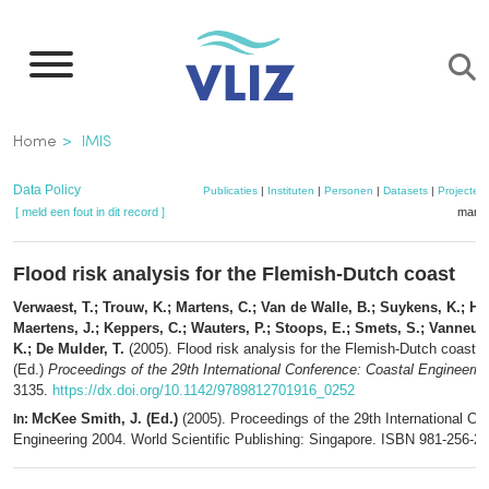
Overslaan
en
naar
de
Kruimelpad
Home
IMIS
inhoud
gaan
Data Policy
Publicaties
|
Instituten
|
Personen
|
Datasets
|
Projecten
[ meld een fout in dit record ]
mandj
Flood risk analysis for the Flemish-Dutch coast
Verwaest, T.; Trouw, K.; Martens, C.; Van de Walle, B.; Suykens, K.; Ho
Maertens, J.; Keppers, C.; Wauters, P.; Stoops, E.; Smets, S.; Vanneuv
K.; De Mulder, T.
(2005). Flood risk analysis for the Flemish-Dutch coast,
(Ed.)
Proceedings of the 29th International Conference: Coastal Engineerin
3135.
https://dx.doi.org/10.1142/9789812701916_0252
McKee Smith, J. (Ed.)
(2005). Proceedings of the 29th International Co
In:
Engineering 2004. World Scientific Publishing: Singapore. ISBN 981-256-298