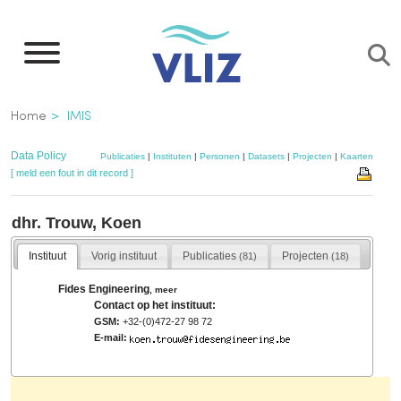
Overslaan
en
naar
de
Kruimelpad
Home
IMIS
inhoud
gaan
Data Policy
Publicaties
|
Instituten
|
Personen
|
Datasets
|
Projecten
|
Kaarten
[ meld een fout in dit record ]
dhr. Trouw, Koen
Instituut
Vorig instituut
Publicaties
Projecten
(81)
(18)
Fides Engineering
,
meer
Contact op het instituut:
GSM:
+32-(0)472-27 98 72
E-mail: