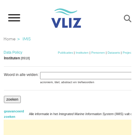
Overslaan
en
naar
de
Kruimelpad
Home
IMIS
inhoud
gaan
Data Policy
Publicaties
|
Instituten
|
Personen
|
Datasets
|
Projecte
Instituten
[8918]
Woord in alle velden:
acroniem, titel, abstract en trefwoorden
geavanceerd
Alle informatie in het
Integrated Marine Information System
(IMIS) valt on
zoeken