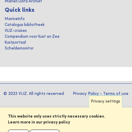
Marien Data Archief
Quick links
MarineInfo
Catalogus bibliotheek
VLIZ-cruises
Compendium voor Kust en Zee
Kustportaal
Scheldemonitor
© 2023 VLIZ. All rights reserved
Privacy Policy
-
Terms of use
Privacy settings
This website only uses strictly necessary cookies.
Learn more in our privacy policy