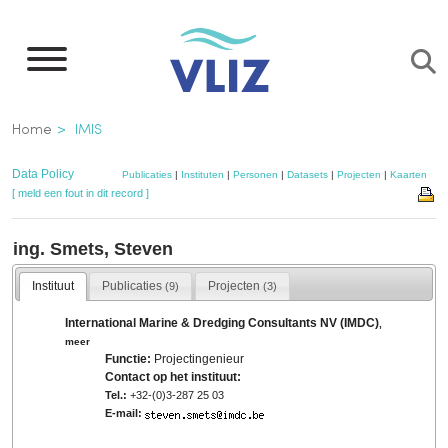
Overslaan
en
naar
de
Kruimelpad
Home
IMIS
inhoud
gaan
Data Policy
Publicaties
|
Instituten
|
Personen
|
Datasets
|
Projecten
|
Kaarten
[ meld een fout in dit record ]
ing. Smets, Steven
Instituut
Publicaties
Projecten
(9)
(3)
International Marine & Dredging Consultants NV (IMDC)
,
meer
Functie:
Projectingenieur
Contact op het instituut:
Tel.:
+32-(0)3-287 25 03
E-mail: