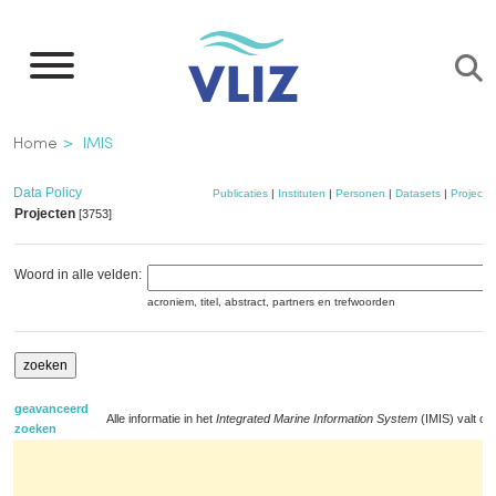
Overslaan
en
naar
de
Kruimelpad
Home
IMIS
inhoud
gaan
Data Policy
Publicaties
|
Instituten
|
Personen
|
Datasets
|
Projecte
Projecten
[3753]
Woord in alle velden:
acroniem, titel, abstract, partners en trefwoorden
geavanceerd
Alle informatie in het
Integrated Marine Information System
(IMIS) valt on
zoeken