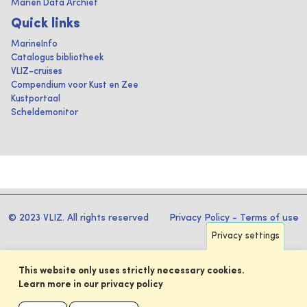
Marien Data Archief
Quick links
MarineInfo
Catalogus bibliotheek
VLIZ-cruises
Compendium voor Kust en Zee
Kustportaal
Scheldemonitor
© 2023 VLIZ. All rights reserved
Privacy Policy
-
Terms of use
Privacy settings
This website only uses strictly necessary cookies.
Learn more in our privacy policy