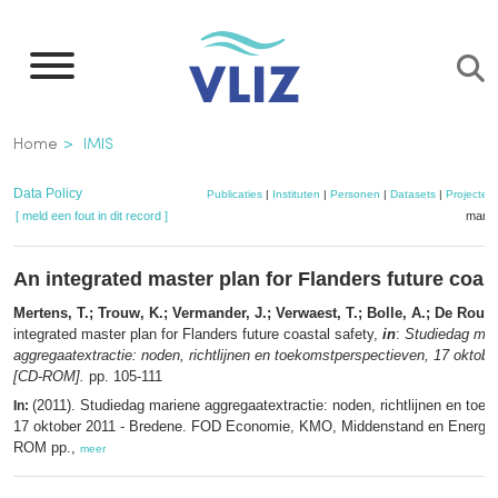
Overslaan
en
naar
de
Kruimelpad
Home
IMIS
inhoud
gaan
Data Policy
Publicaties
|
Instituten
|
Personen
|
Datasets
|
Projecten
[ meld een fout in dit record ]
mandj
An integrated master plan for Flanders future coast
Mertens, T.; Trouw, K.; Vermander, J.; Verwaest, T.; Bolle, A.; De Rouck
integrated master plan for Flanders future coastal safety,
in
:
Studiedag mar
aggregaatextractie: noden, richtlijnen en toekomstperspectieven, 17 oktobe
[CD-ROM].
pp. 105-111
(2011). Studiedag mariene aggregaatextractie: noden, richtlijnen en toe
In:
17 oktober 2011 - Bredene. FOD Economie, KMO, Middenstand en Energie:
ROM pp.,
meer