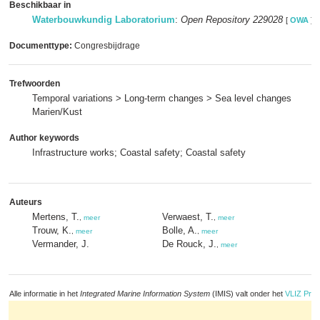
Beschikbaar in
Waterbouwkundig Laboratorium
:
Open Repository 229028
[
OWA
]
Documenttype:
Congresbijdrage
Trefwoorden
Temporal variations > Long-term changes > Sea level changes
Marien/Kust
Author keywords
Infrastructure works; Coastal safety; Coastal safety
Auteurs
Mertens, T.
Verwaest, T.
,
meer
,
meer
Trouw, K.
Bolle, A.
,
meer
,
meer
Vermander, J.
De Rouck, J.
,
meer
Alle informatie in het
Integrated Marine Information System
(IMIS) valt onder het
VLIZ Priv