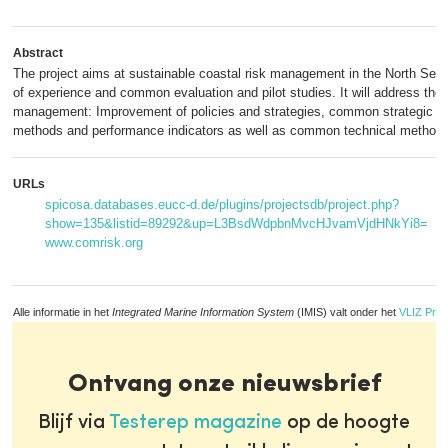
Abstract
The project aims at sustainable coastal risk management in the North Se
of experience and common evaluation and pilot studies. It will address the 
management: Improvement of policies and strategies, common strategic plan
methods and performance indicators as well as common technical methods
URLs
spicosa.databases.eucc-d.de/plugins/projectsdb/project.php?
show=135&listid=89292&up=L3BsdWdpbnMvcHJvamVjdHNkYi8=
www.comrisk.org
Alle informatie in het
Integrated Marine Information System
(IMIS) valt onder het
VLIZ Priv
Ontvang onze nieuwsbrief
Blijf via
Testerep magazine
op de hoogte