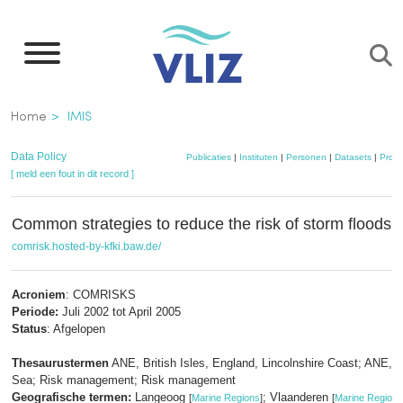
Overslaan
en
naar
de
Kruimelpad
Home
IMIS
inhoud
gaan
Data Policy
Publicaties
|
Instituten
|
Personen
|
Datasets
|
Proje
[ meld een fout in dit record ]
Common strategies to reduce the risk of storm floods i
comrisk.hosted-by-kfki.baw.de/
Acroniem
: COMRISKS
Periode:
Juli 2002 tot April 2005
Status
: Afgelopen
Thesaurustermen
ANE, British Isles, England, Lincolnshire Coast; ANE,
Sea; Risk management; Risk management
Geografische termen:
Langeoog
; Vlaanderen
[
Marine Regions
]
[
Marine Regions