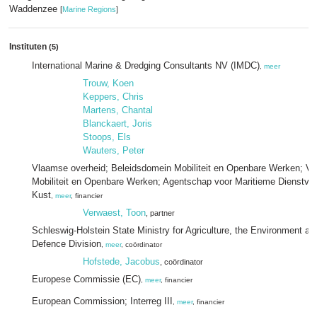
Waddenzee
[
Marine Regions
]
Instituten
(5)
International Marine & Dredging Consultants NV (IMDC)
,
meer
Trouw, Koen
Keppers, Chris
Martens, Chantal
Blanckaert, Joris
Stoops, Els
Wauters, Peter
Vlaamse overheid; Beleidsdomein Mobiliteit en Openbare Werken; Vl
Mobiliteit en Openbare Werken; Agentschap voor Maritieme Dienstverl
Kust
,
meer
, financier
Verwaest, Toon
, partner
Schleswig-Holstein State Ministry for Agriculture, the Environment an
Defence Division
,
meer
, coördinator
Hofstede, Jacobus
, coördinator
Europese Commissie (EC)
,
meer
, financier
European Commission; Interreg III
,
meer
, financier