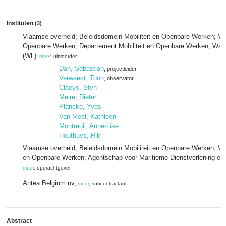
Instituten
(3)
Vlaamse overheid; Beleidsdomein Mobiliteit en Openbare Werken; Vlaa
Openbare Werken; Departement Mobiliteit en Openbare Werken; Wat
(WL)
,
meer
, uitvoerder
Dan, Sebastian
, projectleider
Verwaest, Toon
, observator
Claeys, Styn
Meire, Dieter
Plancke, Yves
Van Meel, Kathleen
Montreuil, Anne-Lise
Houthuys, Rik
Vlaamse overheid; Beleidsdomein Mobiliteit en Openbare Werken; Vla
en Openbare Werken; Agentschap voor Maritieme Dienstverlening en 
meer
, opdrachtgever
Antea Belgium nv
,
meer
, subcontractant
Abstract