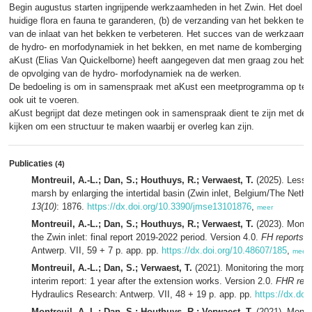
Begin augustus starten ingrijpende werkzaamheden in het Zwin. Het doel v
huidige flora en fauna te garanderen, (b) de verzanding van het bekken tegen
van de inlaat van het bekken te verbeteren. Het succes van de werkzaamhe
de hydro- en morfodynamiek in het bekken, en met name de komberging va
aKust (Elias Van Quickelborne) heeft aangegeven dat men graag zou hebben
de opvolging van de hydro- morfodynamiek na de werken.
De bedoeling is om in samenspraak met aKust een meetprogramma op te st
ook uit te voeren.
aKust begrijpt dat deze metingen ook in samenspraak dient te zijn met de 
kijken om een structuur te maken waarbij er overleg kan zijn.
Publicaties
(4)
Montreuil, A.-L.; Dan, S.; Houthuys, R.; Verwaest, T.
(2025). Lesson
marsh by enlarging the intertidal basin (Zwin inlet, Belgium/The Nethe
13(10)
: 1876.
https://dx.doi.org/10.3390/jmse13101876
,
meer
Montreuil, A.-L.; Dan, S.; Houthuys, R.; Verwaest, T.
(2023). Monit
the Zwin inlet: final report 2019-2022 period. Version 4.0.
FH reports
, 
Antwerp. VII, 59 + 7 p. app. pp.
https://dx.doi.org/10.48607/185
,
meer
Montreuil, A.-L.; Dan, S.; Verwaest, T.
(2021). Monitoring the morph
interim report: 1 year after the extension works. Version 2.0.
FHR repo
Hydraulics Research: Antwerp. VII, 48 + 19 p. app. pp.
https://dx.doi
Montreuil, A.-L.; Dan, S.; Houthuys, R.; Verwaest, T.
(2021). Monit