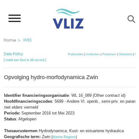
Overslaan
en
naar
de
Kruimelpad
Home
IMIS
inhoud
gaan
Data Policy
Publicaties
|
Instituten
|
Personen
|
Datasets
|
Pr
[ meld een fout in dit record ]
Opvolging hydro-morfodynamica Zwin
Identifier financieringsorganisatie
: WL 16_089 (Other contract id)
Hoofdfinancieringscodes
: 5699 - Andere Vl. openb., semi-priv. en parareg.
niet elders vermeld
Periode:
September 2016 tot Mei 2023
Status
: Afgelopen
Thesaurustermen
Hydrodynamica; Kust- en estuariene hydraulica
Geografische term:
Zwin
[
Marine Regions
]