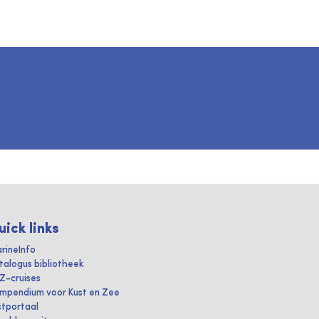
uick links
rineInfo
talogus bibliotheek
IZ-cruises
mpendium voor Kust en Zee
stportaal