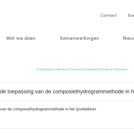
Service
Contact
Ev
navigatio
Wat we doen
Samenwerkingen
Nieu
n
Publicaties
|
Instituten
|
Personen
|
Datasets
|
Projecten
|
Kaarten
 de toepassing van de composiethydrogrammethode in h
 van de composiethydrogrammethode in het Ijzerbekken