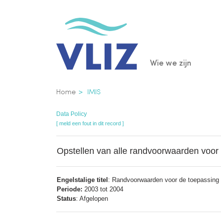
Overslaan
en
naar
de
Main
Wie we zijn
inhoud
gaan
navigatio
Kruimelpad
Home
IMIS
Data Policy
[ meld een fout in dit record ]
Opstellen van alle randvoorwaarden voor
Engelstalige titel
: Randvoorwaarden voor de toepassing
Periode:
2003 tot 2004
Status
: Afgelopen