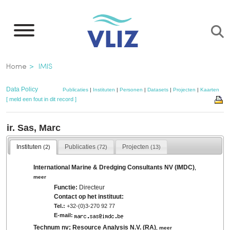
Overslaan
en
naar
de
Kruimelpad
Home
IMIS
inhoud
gaan
Data Policy
Publicaties
|
Instituten
|
Personen
|
Datasets
|
Projecten
|
Kaarten
[ meld een fout in dit record ]
ir. Sas, Marc
Instituten
Publicaties
Projecten
(2)
(72)
(13)
International Marine & Dredging Consultants NV (IMDC)
,
meer
Functie:
Directeur
Contact op het instituut:
Tel.:
+32-(0)3-270 92 77
E-mail:
Technum nv; Resource Analysis N.V. (RA)
,
meer