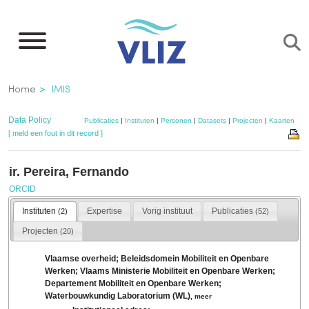
Overslaan
en
naar
de
Kruimelpad
Home
IMIS
inhoud
gaan
Data Policy
Publicaties
|
Instituten
|
Personen
|
Datasets
|
Projecten
|
Kaarten
[ meld een fout in dit record ]
ir. Pereira, Fernando
ORCID
Instituten
Expertise
Vorig instituut
Publicaties
(2)
(52)
Projecten
(20)
Vlaamse overheid; Beleidsdomein Mobiliteit en Openbare
Werken; Vlaams Ministerie Mobiliteit en Openbare Werken;
Departement Mobiliteit en Openbare Werken;
Waterbouwkundig Laboratorium (WL)
,
meer