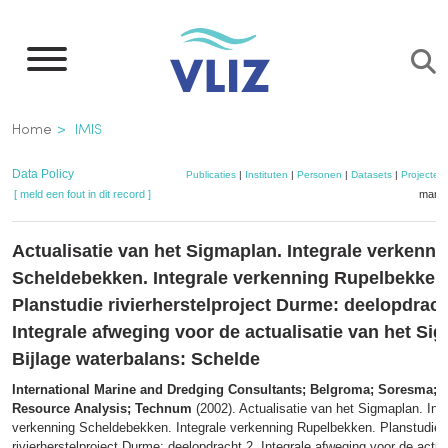
Overslaan
en
naar
de
Kruimelpad
Home
IMIS
inhoud
gaan
Data Policy
Publicaties
|
Instituten
|
Personen
|
Datasets
|
Projecten
[ meld een fout in dit record ]
mandj
Actualisatie van het Sigmaplan. Integrale verkenni
Scheldebekken. Integrale verkenning Rupelbekken
Planstudie rivierherstelproject Durme: deelopdrach
Integrale afweging voor de actualisatie van het Si
Bijlage waterbalans: Schelde
International Marine and Dredging Consultants; Belgroma; Soresma;
Resource Analysis; Technum
(2002). Actualisatie van het Sigmaplan. Inte
verkenning Scheldebekken. Integrale verkenning Rupelbekken. Planstudie
rivierherstelproject Durme: deelopdracht 2. Integrale afweging voor de actua