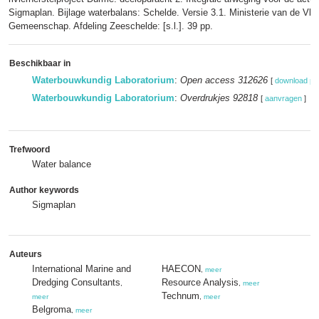
Sigmaplan. Bijlage waterbalans: Schelde. Versie 3.1. Ministerie van de Vl
Gemeenschap. Afdeling Zeeschelde: [s.l.]. 39 pp.
Beschikbaar in
Waterbouwkundig Laboratorium
:
Open access 312626
[
download pd
Waterbouwkundig Laboratorium
:
Overdrukjes 92818
[
aanvragen
]
Trefwoord
Water balance
Author keywords
Sigmaplan
Auteurs
International Marine and
HAECON
,
meer
Dredging Consultants
Resource Analysis
,
,
meer
Technum
meer
,
meer
Belgroma
,
meer