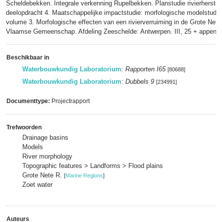
Scheldebekken. Integrale verkenning Rupelbekken. Planstudie rivierherstel
deelopdracht 4. Maatschappelijke impactstudie: morfologische modelstudie
volume 3. Morfologische effecten van een rivierverruiming in de Grote Nete
Vlaamse Gemeenschap. Afdeling Zeeschelde: Antwerpen. III, 25 + appendi
Beschikbaar in
Waterbouwkundig Laboratorium
:
Rapporten I65
[80688]
Waterbouwkundig Laboratorium
:
Dubbels 9
[234991]
Documenttype:
Projectrapport
Trefwoorden
Drainage basins
Models
River morphology
Topographic features > Landforms > Flood plains
Grote Nete R.
[
Marine Regions
]
Zoet water
Auteurs