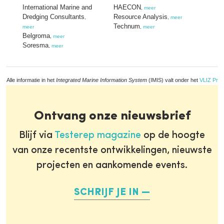
International Marine and
HAECON
,
meer
Dredging Consultants
Resource Analysis
,
,
meer
Technum
meer
,
meer
Belgroma
,
meer
Soresma
,
meer
Alle informatie in het
Integrated Marine Information System
(IMIS) valt onder het
VLIZ Priv
Ontvang onze nieuwsbrief
Blijf via
Testerep magazine
op de hoogte
van onze recentste ontwikkelingen, nieuwste
projecten en aankomende events.
SCHRIJF JE IN