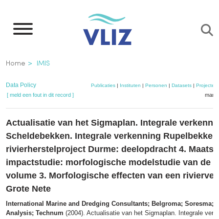
Overslaan
en
naar
de
Kruimelpad
Home
IMIS
inhoud
gaan
Data Policy
Publicaties
|
Instituten
|
Personen
|
Datasets
|
Projecten
[ meld een fout in dit record ]
mandj
Actualisatie van het Sigmaplan. Integrale verkenni
Scheldebekken. Integrale verkenning Rupelbekken.
rivierherstelproject Durme: deelopdracht 4. Maatsc
impactstudie: morfologische modelstudie van de G
volume 3. Morfologische effecten van een rivierver
Grote Nete
International Marine and Dredging Consultants; Belgroma; Soresma;
Analysis; Technum
(2004). Actualisatie van het Sigmaplan. Integrale verk