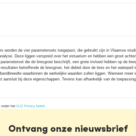
s worden de vier parametersets toegepast, die gebruikt zijn in Vlaamse studi
analyse. Deze liggen verspreid over het estuarium en hebben een groot achterl
parameterset die de bresgroei beschrijft, een grote invloed hebben op de bres
 resultaten betreffende de bresgroei, het debiet door de bres en het waterpeil
andbreedte waarbinnen de werkelijke waarden zullen liggen. Wanneer meer ei
t aansluit bij deze eigenschappen. Tevens kan afhankelijk van de toepassin
t onder het
VLIZ Privacy beleid
Ontvang onze nieuwsbrief