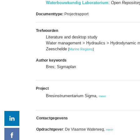
Waterbouwkundig Laboratorium
:
Open Repositor
Documenttype:
Projectrapport
Trefwoorden
Literature and desktop study
Water management > Hydraulics > Hydrodynamic 
Zeeschelde
[
Marine Regions
]
Author keywords
Bres; Sigmaplan
Project
Bresinstrumentarium Sigma,
meer
Contactgegevens
Opdrachtgever
: De Vlaamse Waterweg
,
meer