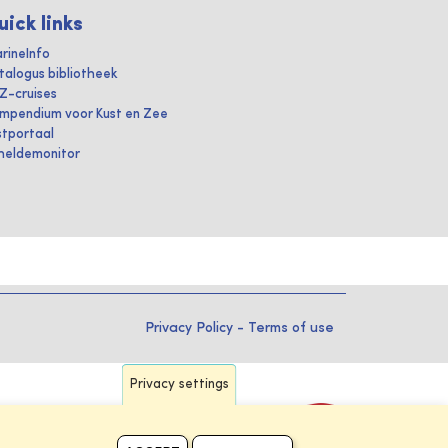
uick links
rineInfo
talogus bibliotheek
IZ-cruises
mpendium voor Kust en Zee
stportaal
heldemonitor
Privacy Policy
-
Terms of use
Privacy settings