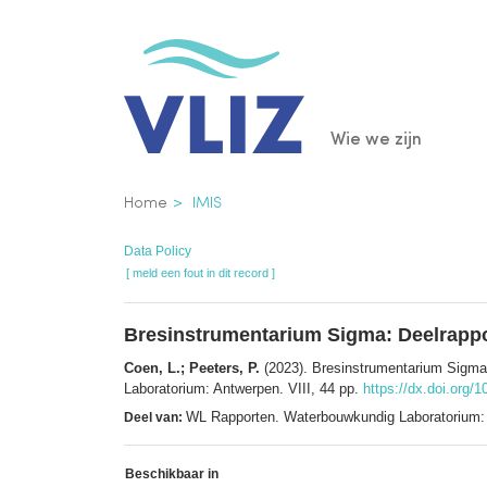
Overslaan
en
naar
de
Main
Wie we zijn
inhoud
gaan
navigatio
Kruimelpad
Home
IMIS
Data Policy
[ meld een fout in dit record ]
Bresinstrumentarium Sigma: Deelrappo
Coen, L.; Peeters, P.
(2023). Bresinstrumentarium Sigma:
Laboratorium: Antwerpen. VIII, 44 pp.
https://dx.doi.org/
WL Rapporten. Waterbouwkundig Laboratorium:
Deel van:
Beschikbaar in