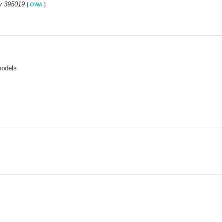
y 395019
[
OWA
]
models