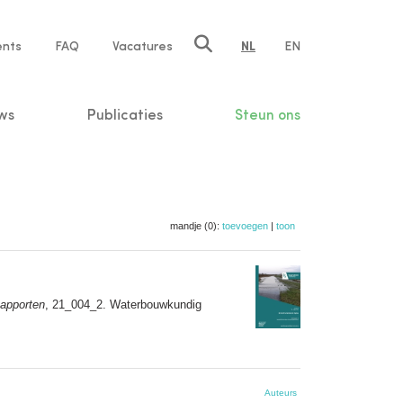
ents
FAQ
Vacatures
NL
EN
n
ws
Publicaties
Steun ons
mandje (0):
toevoegen
|
toon
apporten
, 21_004_2. Waterbouwkundig
Auteurs