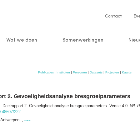
Service
Contact
Ev
navigatio
Wat we doen
Samenwerkingen
Nieu
n
Publicaties
|
Instituten
|
Personen
|
Datasets
|
Projecten
|
Kaarten
rt 2. Gevoeligheidsanalyse bresgroeiparameters
 Deelrapport 2. Gevoeligheidsanalyse bresgroeiparameters. Versie 4.0.
WL R
10.48607/222
 Antwerpen. ,
meer