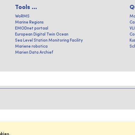
Tools ...
Q
WoRMS
Ma
Marine Regions
Ca
EMODnet portaal
VL
European Digital Twin Ocean
Co
Sea Level Station Monitoring Facility
Ku
Mariene robotica
Sc
Marien Data Archief
okies.