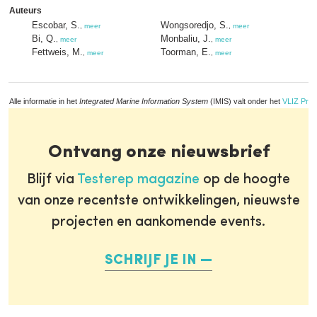
Auteurs
Escobar, S.
Wongsoredjo, S.
,
meer
,
meer
Bi, Q.
Monbaliu, J.
,
meer
,
meer
Fettweis, M.
Toorman, E.
,
meer
,
meer
Alle informatie in het
Integrated Marine Information System
(IMIS) valt onder het
VLIZ Priv
Ontvang onze nieuwsbrief
Blijf via
Testerep magazine
op de hoogte
van onze recentste ontwikkelingen, nieuwste
projecten en aankomende events.
SCHRIJF JE IN