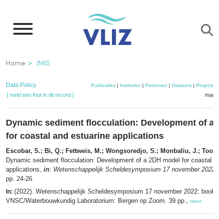
Overslaan
en
naar
de
Kruimelpad
Home
IMIS
inhoud
gaan
Data Policy
Publicaties
|
Instituten
|
Personen
|
Datasets
|
Projecten
[ meld een fout in dit record ]
mandj
Dynamic sediment flocculation: Development of a
for coastal and estuarine applications
Escobar, S.; Bi, Q.; Fettweis, M.; Wongsoredjo, S.; Monbaliu, J.; Toor
Dynamic sediment flocculation: Development of a 2DH model for coastal a
applications,
in
:
Wetenschappelijk Scheldesymposium 17 november 2022: b
pp. 24-26
(2022). Wetenschappelijk Scheldesymposium 17 november 2022: book o
In:
VNSC/Waterbouwkundig Laboratorium: Bergen op Zoom. 39 pp.,
meer