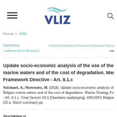
Overslaan
en
naar
de
Kruimelpad
Home
IMIS
inhoud
gaan
Data Policy
Publicaties
|
Instituten
|
Personen
|
Datasets
|
Projecten
[ meld een fout in dit record ]
mandj
Update socio-economic analysis of the use of the 
marine waters and of the cost of degradation. Mari
Framework Directive - Art. 8.1.c
Volckaert, A.; Rommens, W.
(2018). Update socio-economic analysis of th
Belgian marine waters and of the cost of degradation. Marine Strategy Fra
- Art. 8.1.c. Final Version V6.0 [Openbare raadpleging]. ARCADIS Belgium 
(15 p. Dutch summary) pp.
Beschikbaar in