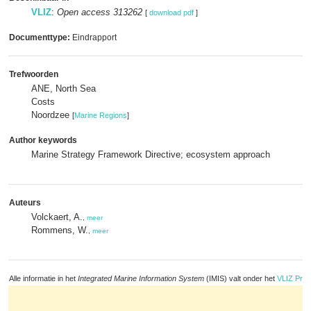
VLIZ
:
Open access 313262
[
download pdf
]
Documenttype:
Eindrapport
Trefwoorden
ANE, North Sea
Costs
Noordzee
[
Marine Regions
]
Author keywords
Marine Strategy Framework Directive; ecosystem approach
Auteurs
Volckaert, A.
,
meer
Rommens, W.
,
meer
Alle informatie in het
Integrated Marine Information System
(IMIS) valt onder het
VLIZ Priv