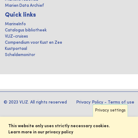
Marien Data Archief
Quick links
MarineInfo
Catalogus bibliotheek
VLIZ-cruises
Compendium voor Kust en Zee
Kustportaal
Scheldemonitor
© 2023 VLIZ. All rights reserved
Privacy Policy
-
Terms of use
Privacy settings
This website only uses strictly necessary cookies.
Learn more in our privacy policy