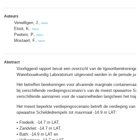
Auteurs
Verwilligen, J.
,
meer
Eloot, K.
,
meer
Peeters, P.
,
meer
Mostaert, F.
,
meer
Abstract
Voorliggend rapport bevat een overzicht van de tijpoortberekeningen
Waterbouwkundig Laboratorium uitgevoerd werden in de periode juli 
Het betreffen berekeningen voor afvarende marginale containervaar
bij verschillende verdiepingsscenario’s van de meest opwaartse Sch
verschillende aannames voor de vaarsnelheden langsheen het trajec
Het meest beperkte verdiepingsscenario betreft de verdieping van d
opwaartse Scheldedrempels tot maximaal -14.9 m LAT:
• Frederik: -14.7 m LAT,
• Zandvliet: -14.7 m LAT,
• Bath: -14.9 m LAT en