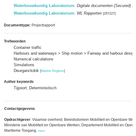
Waterbouwkundig Laboratorium
:
Digitale documenten (Secured) 2
Waterbouwkundig Laboratorium
:
WL Rapporten
[297227]
Documenttype:
Projectrapport
Trefwoorden
Container traffic
Harbours and waterways > Ship motion > Fairway and harbour design
Numerical calculations
Simulations
Deurganckdok
[
Marine Regions
]
Author keywords
Tijpoort; Deterministisch
Contactgegevens
Opdrachtgever
: Vlaamse overheid; Beleidsdomein Mobiliteit en Openbare We
Ministerie van Mobiliteit en Openbare Werken; Departement Mobiliteit en Open
Maritieme Toegang
,
meer