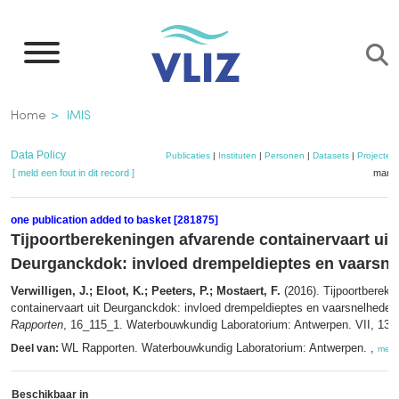
Overslaan
en
naar
de
Kruimelpad
Home
IMIS
inhoud
gaan
Data Policy
Publicaties
|
Instituten
|
Personen
|
Datasets
|
Projecten
[ meld een fout in dit record ]
mandj
one publication added to basket [281875]
Tijpoortberekeningen afvarende containervaart uit
Deurganckdok: invloed drempeldieptes en vaarsn
Verwilligen, J.; Eloot, K.; Peeters, P.; Mostaert, F.
(2016). Tijpoortbereke
containervaart uit Deurganckdok: invloed drempeldieptes en vaarsnelheden.
Rapporten
, 16_115_1. Waterbouwkundig Laboratorium: Antwerpen. VII, 13 p
WL Rapporten. Waterbouwkundig Laboratorium: Antwerpen. ,
Deel van:
meer
Beschikbaar in