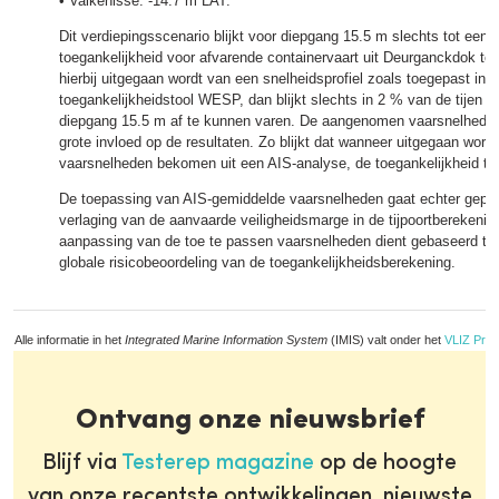
• Valkenisse: -14.7 m LAT.
Dit verdiepingsscenario blijkt voor diepgang 15.5 m slechts tot een 
toegankelijkheid voor afvarende containervaart uit Deurganckdok te
hierbij uitgegaan wordt van een snelheidsprofiel zoals toegepast in d
toegankelijkheidstool WESP, dan blijkt slechts in 2 % van de tijen 
diepgang 15.5 m af te kunnen varen. De aangenomen vaarsnelhede
grote invloed op de resultaten. Zo blijkt dat wanneer uitgegaan wor
vaarsnelheden bekomen uit een AIS-analyse, de toegankelijkheid to
De toepassing van AIS-gemiddelde vaarsnelheden gaat echter gepa
verlaging van de aanvaarde veiligheidsmarge in de tijpoortberekenin
aanpassing van de toe te passen vaarsnelheden dient gebaseerd te
globale risicobeoordeling van de toegankelijkheidsberekening.
Alle informatie in het
Integrated Marine Information System
(IMIS) valt onder het
VLIZ Priv
Ontvang onze nieuwsbrief
Blijf via
Testerep magazine
op de hoogte
van onze recentste ontwikkelingen, nieuwste