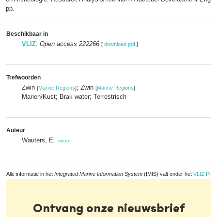
pp.
Beschikbaar in
VLIZ
:
Open access 222266
[
download pdf
]
Trefwoorden
Zwin
; Zwin
[
Marine Regions
]
[
Marine Regions
]
Marien/Kust; Brak water; Terrestrisch
Auteur
Wauters, E.
,
meer
Alle informatie in het
Integrated Marine Information System
(IMIS) valt onder het
VLIZ Priv
Ontvang onze nieuwsbrief