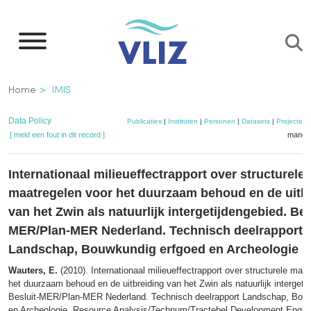
Overslaan
en
naar
de
Kruimelpad
Home
IMIS
inhoud
gaan
Data Policy
Publicaties
|
Instituten
|
Personen
|
Datasets
|
Projecten
[ meld een fout in dit record ]
mandje
Internationaal milieueffectrapport over structurele
maatregelen voor het duurzaam behoud en de uitb
van het Zwin als natuurlijk intergetijdengebied. Bes
MER/Plan-MER Nederland. Technisch deelrapport
Landschap, Bouwkundig erfgoed en Archeologie
Wauters, E.
(2010). Internationaal milieueffectrapport over structurele maa
het duurzaam behoud en de uitbreiding van het Zwin als natuurlijk intergeti
Besluit-MER/Plan-MER Nederland. Technisch deelrapport Landschap, Bou
en Archeologie. Resource Analysis/Technum/Tractebel Development Engineer