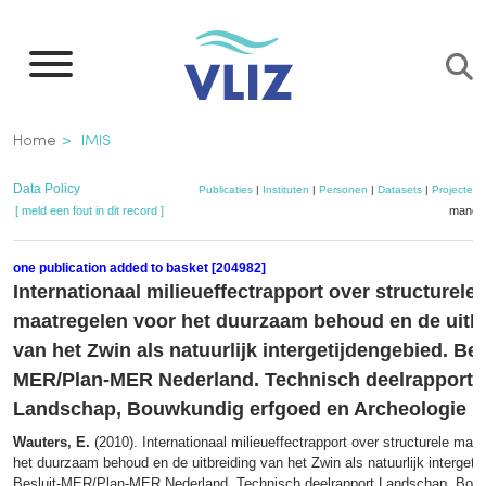
Overslaan
en
naar
de
Kruimelpad
Home
IMIS
inhoud
gaan
Data Policy
Publicaties
|
Instituten
|
Personen
|
Datasets
|
Projecten
[ meld een fout in dit record ]
mandje
one publication added to basket [204982]
Internationaal milieueffectrapport over structurele
maatregelen voor het duurzaam behoud en de uitb
van het Zwin als natuurlijk intergetijdengebied. Bes
MER/Plan-MER Nederland. Technisch deelrapport
Landschap, Bouwkundig erfgoed en Archeologie
Wauters, E.
(2010). Internationaal milieueffectrapport over structurele maa
het duurzaam behoud en de uitbreiding van het Zwin als natuurlijk intergeti
Besluit-MER/Plan-MER Nederland. Technisch deelrapport Landschap, Bou