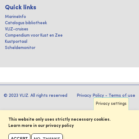
Quick links
MarineInfo
Catalogus bibliotheek
VLIZ-cruises
Compendium voor Kust en Zee
Kustportaal
Scheldemonitor
© 2023 VLIZ. All rights reserved
Privacy Policy
-
Terms of use
Privacy settings
This website only uses strictly necessary cookies.
Learn more in our privacy policy
NO, THANKS
ACCEPT