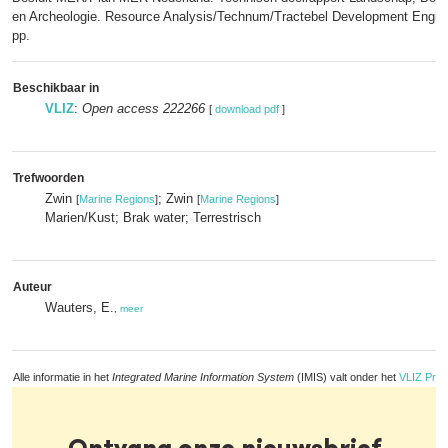
en Archeologie. Resource Analysis/Technum/Tractebel Development Engineer
pp.
Beschikbaar in
VLIZ
:
Open access 222266
[
download pdf
]
Trefwoorden
Zwin
; Zwin
[
Marine Regions
]
[
Marine Regions
]
Marien/Kust; Brak water; Terrestrisch
Auteur
Wauters, E.
,
meer
Alle informatie in het
Integrated Marine Information System
(IMIS) valt onder het
VLIZ Priv