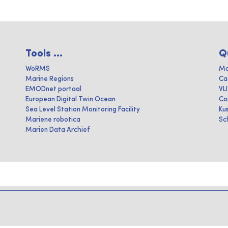
Tools ...
Q
WoRMS
Ma
Marine Regions
Ca
EMODnet portaal
VL
European Digital Twin Ocean
Co
Sea Level Station Monitoring Facility
Ku
Mariene robotica
Sc
Marien Data Archief