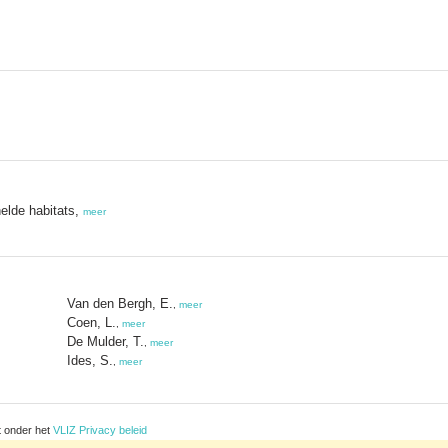
helde habitats,
meer
Van den Bergh, E.
,
meer
Coen, L.
,
meer
De Mulder, T.
,
meer
Ides, S.
,
meer
t onder het
VLIZ Privacy beleid