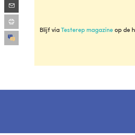
Blijf via
Testerep magazine
op de h