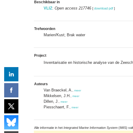
Beschikbaar in
VLIZ
:
Open access 217746
[
download pdf
]
Trefwoorden
Marien/Kust; Brak water
Project
Inventarisatie en historische analyse van de Zeesc
Auteurs
Van Braeckel, A.
,
meer
Mikkelsen, J.H.
,
meer
Dillen, J.
,
meer
Piesschaert, F.
,
meer
Alle informatie in het
Integrated Marine Information System
(IMIS) val