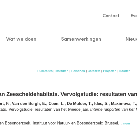
Service
Contact
Ev
navigatio
Wat we doen
Samenwerkingen
Nieu
n
Publicaties
|
Instituten
|
Personen
|
Datasets
|
Projecten
|
Kaarten
van Zeescheldehabitats. Vervolgstudie: resultaten van
rt, F.; Van den Bergh, E.; Coen, L.; De Mulder, T.; Ides, S.; Maximova, T.;
ats. Vervolgstudie: resultaten van het tweede jaar.
Interne rapporten van het 
- en Bosonderzoek. Instituut voor Natuur- en Bosonderzoek: Brussel. ,
meer