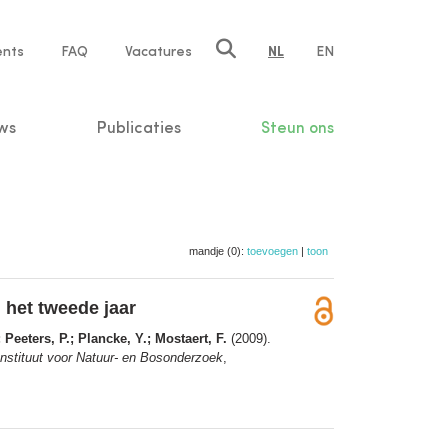
ents
FAQ
Vacatures
NL
EN
n
ws
Publicaties
Steun ons
mandje (0):
toevoegen
|
toon
 het tweede jaar
 Peeters, P.; Plancke, Y.; Mostaert, F.
(2009).
Instituut voor Natuur- en Bosonderzoek
,