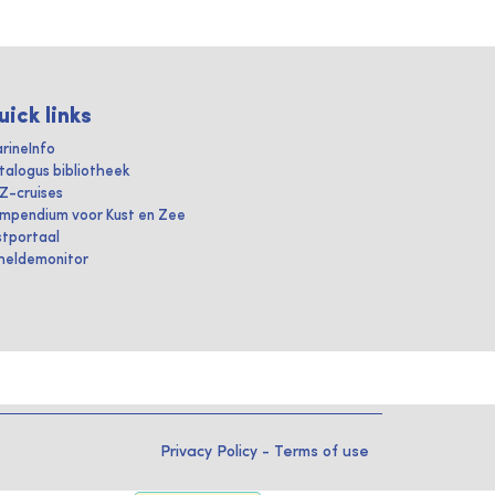
uick links
rineInfo
talogus bibliotheek
IZ-cruises
mpendium voor Kust en Zee
stportaal
heldemonitor
Privacy Policy
-
Terms of use