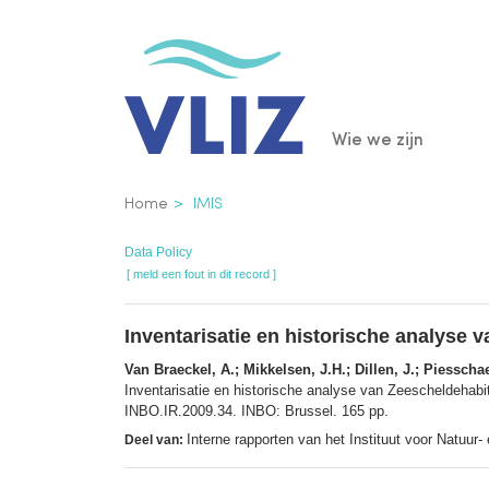
Overslaan
en
naar
de
Main
Wie we zijn
inhoud
gaan
navigatio
Kruimelpad
Home
IMIS
Data Policy
[ meld een fout in dit record ]
Inventarisatie en historische analyse 
Van Braeckel, A.; Mikkelsen, J.H.; Dillen, J.; Piesschae
Inventarisatie en historische analyse van Zeescheldehabit
INBO.IR.2009.34. INBO: Brussel. 165 pp.
Interne rapporten van het Instituut voor Natuur
Deel van: