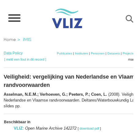
Overslaan
en
naar
de
Kruimelpad
Home
IMIS
inhoud
gaan
Data Policy
Publicaties
|
Instituten
|
Personen
|
Datasets
|
Projecten
[ meld een fout in dit record ]
mandj
Veiligheid: vergelijking van Nederlandse en Vlaam
randvoorwaarden
Asselman, N.E.M.; Verhoeven, G.; Peeters, P.; Coen, L.
(2008). Veilighei
Nederlandse en Vlaamse randvoorwaarden. Deltares/Waterbouwkundig Labora
slides pp.
Beschikbaar in
VLIZ
:
Open Marine Archive 142272
[
download pdf
]