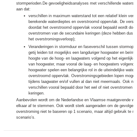
stormperioden.De gevoeligheidsanalyses met verschillende waterst
aan dat:
verschillen in maximum waterstand tot een relatief klein versc
berekende waterdieptes en overstroomd oppervlak. De verschil
doordat het overstroomd oppervlak vooral bepaald wordt door 
overstromen van de secundaire keringen (deze hebben dus ee
het overstromingsverloop);
Veranderingen in stormduur en faseverschil tussen stormopz
getij leiden tot mogelijks een langduriger hoogwater en beïnv
hoogte van de hoog- en laagwaters volgend op het eigenlijke
van hoogwater, maar vooral de laag- en hoogwaters volgende 
hoogwater spelen een belangrijke rol in de uiteindelijke water
overstroomd oppervlak. Overstromingsgebieden lopen mogeli
tijdens laagwater en/of vullen al dan niet meermaals. Ook nu
verschillen vooral bepaald door het wel of niet overstromen 
keringen.
Aanbevolen wordt om de Nederlandse en Vlaamse maatgevende wa
elkaar af te stemmen. Ook wordt sterk aangeraden om de gevolgen
overstroming niet te baseren op 1 scenario, maar altijd gebruik te 
scenario’s.