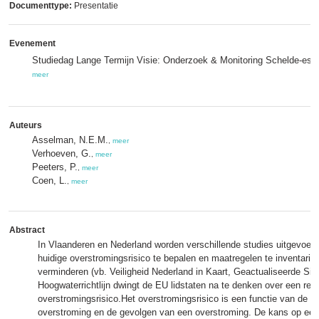
Documenttype:
Presentatie
Evenement
Studiedag Lange Termijn Visie: Onderzoek & Monitoring Schelde-est
meer
Auteurs
Asselman, N.E.M.
,
meer
Verhoeven, G.
,
meer
Peeters, P.
,
meer
Coen, L.
,
meer
Abstract
In Vlaanderen en Nederland worden verschillende studies uitgevoerd
huidige overstromingsrisico te bepalen en maatregelen te inventarise
verminderen (vb. Veiligheid Nederland in Kaart, Geactualiseerde S
Hoogwaterrichtlijn dwingt de EU lidstaten na te denken over een red
overstromingsrisico.Het overstromingsrisico is een functie van de 
overstroming en de gevolgen van een overstroming. De kans op een