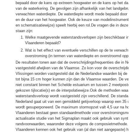
bepaald door de kans op extreem hoogwater en de kans op het daad
van de waterkering. De gevolgen zijn afhankelijk van het landgebruik
verwachten waterdiepte. De waterdiepte wordt mede bepaald door d
en de duur van het hoogwater. Ook de keuze van modelinstrumenta
en schematisatiewijze) speelt hierbij een rol.De vragen die in deze p
staan zijn:
Welke maatgevende waterstandsverlopen zijn beschikbaar in N
Vlaanderen bepaald?
Wat is het effect van eventuele verschillen op de te verwacht
overstroming (in termen van waterdiepte en overstroomd opper
De resultaten tonen aan dat de overschrijdingsfrequenties die in Ned
vastgesteld afwijken van de Vlaamse. Zo kon voor de overschrijdin
Vlissingen worden vastgesteld dat de Nederlandse waarden bij de gro
tot bijna 15 cm hoger kunnen zijn dan de Vlaamse waarden. De versc
niet constant binnen het Schelde estuarium en tussen 2 meetposten
gekozen tijlocatie(s) en de interpolatiewijze.Ook de methoden waar
waterstandsverloop wordt vastgesteld zijn verschillend. De standaa
Nederland gaat uit van een gemiddeld getijverloop waarop een 35 u
wordt gesuperponeerd. De maximum stormopzet valt 4,5 uur na hoog
Vlaanderen bestaat geen standaardmethode voor overstromingsmode
actualisatie studie van het Sigmaplan maakt ook gebruik van synth
randvoorwaarden, waaronder deze volgens de composietmethode. Z
Vlaanderen kennen ook het gebruik van (al dan niet aangepaste) his