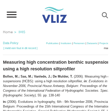
Overslaan
en
naar
de
Kruimelpad
Home
IMIS
inhoud
gaan
Data Policy
Publicaties
|
Instituten
|
Personen
|
Datasets
|
Projecten
[ meld een fout in dit record ]
mandj
Measuring high concentration benthic suspension
using a high resolution siltprofiler
Bollen, M.; Sas, M.; Vanlede, J.; De Mulder, T.
(2006). Measuring high co
suspensions (HCBS): using a high resolution siltprofiler,
in
:
Evolutions in h
November 2006, Provincial House Antwerp, Belgium: Proceedings of the 15t
Congress of the International Federation of Hydrographic Societies. Special
(Hydrographic Society),
55: pp. 138-140
(2006). Evolutions in hydrography, 6th - 9th November 2006, Provincial
In:
Belgium: Proceedings of the 15th International Congress of the Internationa