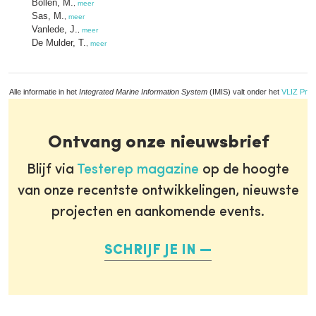
Bollen, M.
,
meer
Sas, M.
,
meer
Vanlede, J.
,
meer
De Mulder, T.
,
meer
Alle informatie in het
Integrated Marine Information System
(IMIS) valt onder het
VLIZ Priv
Ontvang onze nieuwsbrief
Blijf via
Testerep magazine
op de hoogte
van onze recentste ontwikkelingen, nieuwste
projecten en aankomende events.
SCHRIJF JE IN