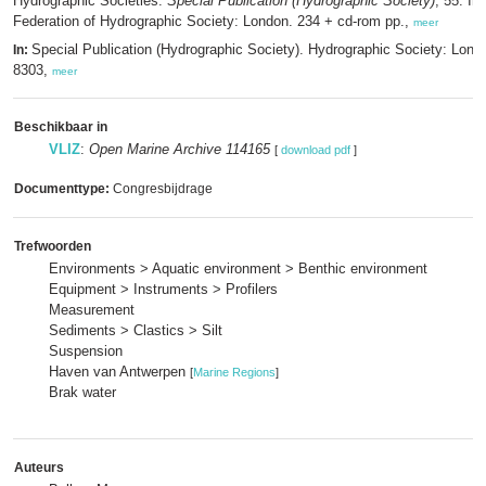
Hydrographic Societies.
Special Publication (Hydrographic Society)
, 55. In
Federation of Hydrographic Society: London. 234 + cd-rom pp.,
meer
Special Publication (Hydrographic Society). Hydrographic Society: Lon
In:
8303,
meer
Beschikbaar in
VLIZ
:
Open Marine Archive 114165
[
download pdf
]
Documenttype:
Congresbijdrage
Trefwoorden
Environments > Aquatic environment > Benthic environment
Equipment > Instruments > Profilers
Measurement
Sediments > Clastics > Silt
Suspension
Haven van Antwerpen
[
Marine Regions
]
Brak water
Auteurs