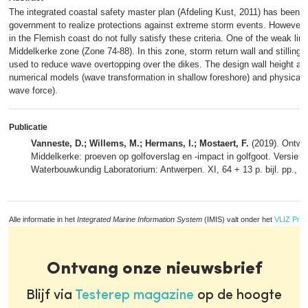
The integrated coastal safety master plan (Afdeling Kust, 2011) has been 
government to realize protections against extreme storm events. However,
in the Flemish coast do not fully satisfy these criteria. One of the weak lin
Middelkerke zone (Zone 74-88). In this zone, storm return wall and stilling
used to reduce wave overtopping over the dikes. The design wall height and
numerical models (wave transformation in shallow foreshore) and physical
wave force).
Publicatie
Vanneste, D.; Willems, M.; Hermans, I.; Mostaert, F.
(2019). Ontwe
Middelkerke: proeven op golfoverslag en -impact in golfgoot. Versie 2
Waterbouwkundig Laboratorium: Antwerpen. XI, 64 + 13 p. bijl. pp.,
me
Alle informatie in het
Integrated Marine Information System
(IMIS) valt onder het
VLIZ Priv
Ontvang onze nieuwsbrief
Blijf via
Testerep magazine
op de hoogte