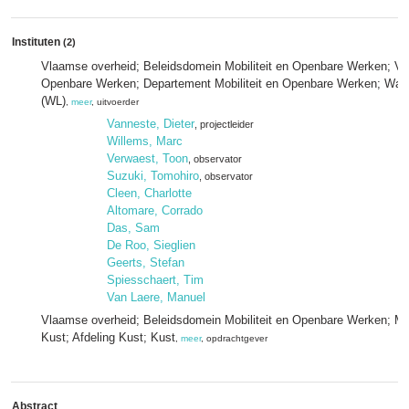
Instituten
(2)
Vlaamse overheid; Beleidsdomein Mobiliteit en Openbare Werken; Vlaa
Openbare Werken; Departement Mobiliteit en Openbare Werken; Wat
(WL)
,
meer
, uitvoerder
Vanneste, Dieter
, projectleider
Willems, Marc
Verwaest, Toon
, observator
Suzuki, Tomohiro
, observator
Cleen, Charlotte
Altomare, Corrado
Das, Sam
De Roo, Sieglien
Geerts, Stefan
Spiesschaert, Tim
Van Laere, Manuel
Vlaamse overheid; Beleidsdomein Mobiliteit en Openbare Werken; Mar
Kust; Afdeling Kust; Kust
,
meer
, opdrachtgever
Abstract