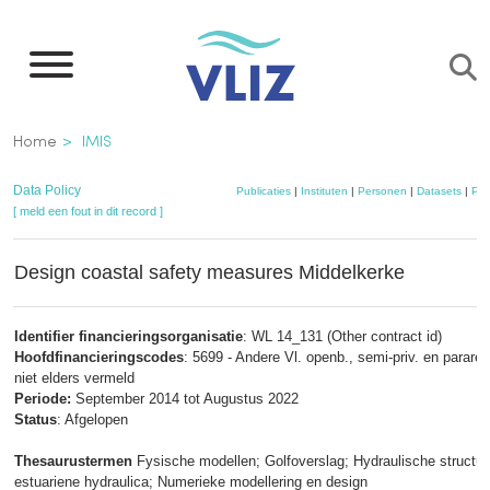
Overslaan
en
naar
de
Kruimelpad
Home
IMIS
inhoud
gaan
Data Policy
Publicaties
|
Instituten
|
Personen
|
Datasets
|
Pro
[ meld een fout in dit record ]
Design coastal safety measures Middelkerke
Identifier financieringsorganisatie
: WL 14_131 (Other contract id)
Hoofdfinancieringscodes
: 5699 - Andere Vl. openb., semi-priv. en parareg.
niet elders vermeld
Periode:
September 2014 tot Augustus 2022
Status
: Afgelopen
Thesaurustermen
Fysische modellen; Golfoverslag; Hydraulische structur
estuariene hydraulica; Numerieke modellering en design