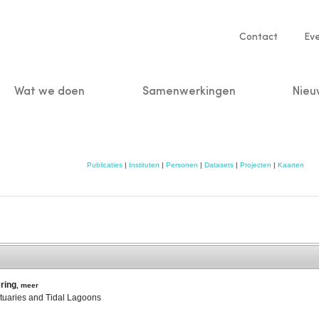
Service
Contact
Ev
navigatio
Wat we doen
Samenwerkingen
Nieu
n
Publicaties
|
Instituten
|
Personen
|
Datasets
|
Projecten
|
Kaarten
ering
,
meer
tuaries and Tidal Lagoons