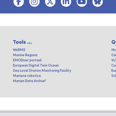
Tools ...
Q
WoRMS
Ma
Marine Regions
Ca
EMODnet portaal
VL
European Digital Twin Ocean
Co
Sea Level Station Monitoring Facility
Ku
Mariene robotica
Sc
Marien Data Archief