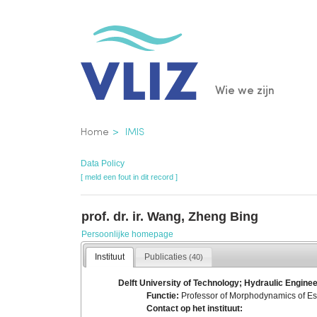
Overslaan
en
naar
de
Main
Wie we zijn
inhoud
gaan
navigatio
Kruimelpad
Home
IMIS
Data Policy
[ meld een fout in dit record ]
prof. dr. ir. Wang, Zheng Bing
Persoonlijke homepage
Instituut
Publicaties
(40)
Delft University of Technology; Hydraulic Engine
Functie:
Professor of Morphodynamics of Es
Contact op het instituut: