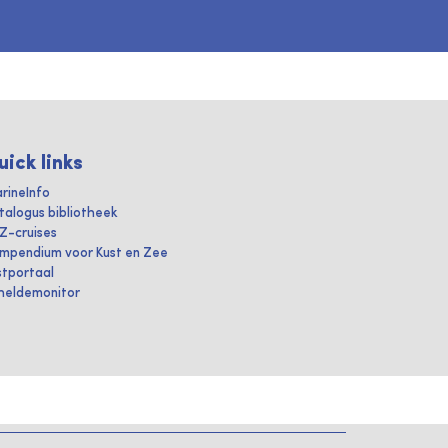
uick links
rineInfo
talogus bibliotheek
IZ-cruises
mpendium voor Kust en Zee
stportaal
heldemonitor