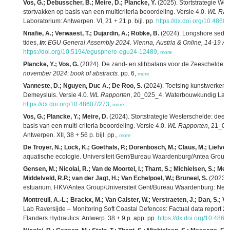
Vos, G.; Debusscher, B.; Meire, D.; Plancke, Y.
(2025). Stortstrategie We
stortvakken op basis van een multicriteria beoordeling. Versie 4.0.
WL Rap
Laboratorium: Antwerpen. VI, 21 + 21 p. bijl. pp.
https://dx.doi.org/10.4860
Nnafie, A.; Verwaest, T.; Dujardin, A.; Röbke, B.
(2024). Longshore sedime
tides,
in
:
EGU General Assembly 2024. Vienna, Austria & Online, 14-19 Apr
https://doi.org/10.5194/egusphere-egu24-12489
,
more
Plancke, Y.; Vos, G.
(2024). De zand- en slibbalans voor de Zeeschelde,
i
november 2024: book of abstracts.
pp. 6,
more
Vanneste, D.; Nguyen, Duc A.; De Roo, S.
(2024). Toetsing kunstwerken i
Demeysluis. Versie 4.0.
WL Rapporten
, 20_025_4. Waterbouwkundig Laborat
https://dx.doi.org/10.48607/273
,
more
Vos, G.; Plancke, Y.; Meire, D.
(2024). Stortstrategie Westerschelde: deelr
basis van een multi-criteria beoordeling. Versie 4.0.
WL Rapporten
, 21_07
Antwerpen. XII, 38 + 56 p. bijl. pp.,
more
De Troyer, N.; Lock, K.; Goethals, P.; Dorenbosch, M.; Claus, M.; Liefveld,
aquatische ecologie. Universiteit Gent/Bureau Waardenburg/Antea Group: [s
Gensen, M.; Nicolai, R.; Van de Moortel, I.; Thant, S.; Michielsen, S.; Mes
Middelveld, R.P.; van der Jagt, H.; Van Echelpoel, W.; Bruneel, S.
(2023).
estuarium. HKV/Antea Group/Universiteit Gent/Bureau Waardenburg: Nede
Montreuil, A.-L.; Brackx, M.; Van Calster, W.; Verstraeten, J.; Dan, S.; Ve
Lab Raversijde – Monitoring Soft Coastal Defences: Factual data report 2
Flanders Hydraulics: Antwerp. 38 + 9 p. app. pp.
https://dx.doi.org/10.4860