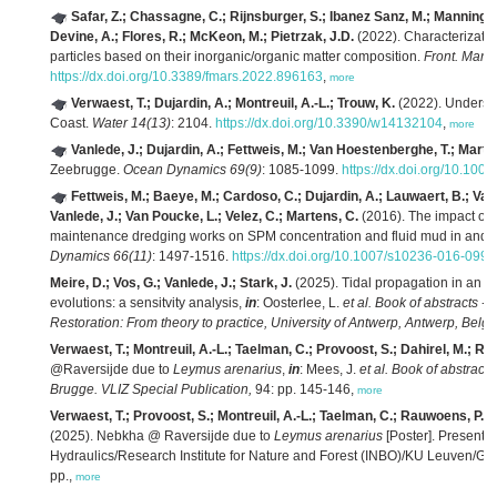
Safar, Z.; Chassagne, C.; Rijnsburger, S.; Ibanez Sanz, M.; Manning, 
Devine, A.; Flores, R.; McKeon, M.; Pietrzak, J.D.
(2022). Characterizatio
particles based on their inorganic/organic matter composition.
Front. Mar. S
https://dx.doi.org/10.3389/fmars.2022.896163
,
more
Verwaest, T.; Dujardin, A.; Montreuil, A.-L.; Trouw, K.
(2022). Understa
Coast.
Water 14(13)
: 2104.
https://dx.doi.org/10.3390/w14132104
,
more
Vanlede, J.; Dujardin, A.; Fettweis, M.; Van Hoestenberghe, T.; Marte
Zeebrugge.
Ocean Dynamics 69(9)
: 1085-1099.
https://dx.doi.org/10.10
Fettweis, M.; Baeye, M.; Cardoso, C.; Dujardin, A.; Lauwaert, B.; Va
Vanlede, J.; Van Poucke, L.; Velez, C.; Martens, C.
(2016). The impact of 
maintenance dredging works on SPM concentration and fluid mud in and o
Dynamics 66(11)
: 1497-1516.
https://dx.doi.org/10.1007/s10236-016-0996
Meire, D.; Vos, G.; Vanlede, J.; Stark, J.
(2025). Tidal propagation in an e
evolutions: a sensitvity analysis,
in
: Oosterlee, L.
et al.
Book of abstracts -
Restoration: From theory to practice, University of Antwerp, Antwerp, Bel
Verwaest, T.; Montreuil, A.-L.; Taelman, C.; Provoost, S.; Dahirel, M.; Ra
@Raversijde due to
Leymus arenarius
,
in
: Mees, J.
et al.
Book of abstract
Brugge. VLIZ Special Publication,
94: pp. 145-146,
more
Verwaest, T.; Provoost, S.; Montreuil, A.-L.; Taelman, C.; Rauwoens, P.; 
(2025). Nebkha @ Raversijde due to
Leymus arenarius
[Poster]. Presente
Hydraulics/Research Institute for Nature and Forest (INBO)/KU Leuven/Ghe
pp.,
more