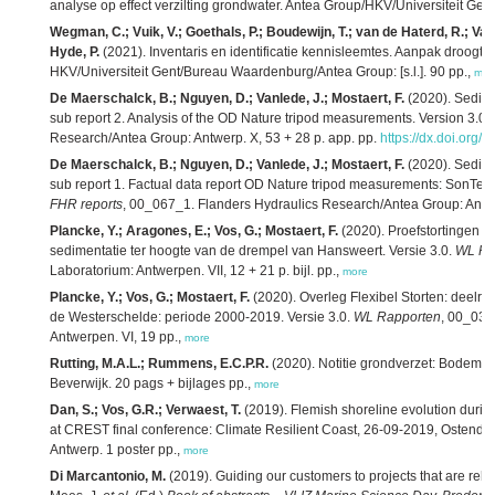
analyse op effect verzilting grondwater. Antea Group/HKV/Universiteit Gent
Wegman, C.; Vuik, V.; Goethals, P.; Boudewijn, T.; van de Haterd, R.; Vanh
Hyde, P.
(2021). Inventaris en identificatie kennisleemtes. Aanpak droogt
HKV/Universiteit Gent/Bureau Waardenburg/Antea Group: [s.l.]. 90 pp.,
mor
De Maerschalck, B.; Nguyen, D.; Vanlede, J.; Mostaert, F.
(2020). Sedime
sub report 2. Analysis of the OD Nature tripod measurements. Version 3.0.
Research/Antea Group: Antwerp. X, 53 + 28 p. app. pp.
https://dx.doi.org/
De Maerschalck, B.; Nguyen, D.; Vanlede, J.; Mostaert, F.
(2020). Sedime
sub report 1. Factual data report OD Nature tripod measurements: SonTe
FHR reports
, 00_067_1. Flanders Hydraulics Research/Antea Group: Antwer
Plancke, Y.; Aragones, E.; Vos, G.; Mostaert, F.
(2020). Proefstortingen W
sedimentatie ter hoogte van de drempel van Hansweert. Versie 3.0.
WL Ra
Laboratorium: Antwerpen. VII, 12 + 21 p. bijl. pp.,
more
Plancke, Y.; Vos, G.; Mostaert, F.
(2020). Overleg Flexibel Storten: deelr
de Westerschelde: periode 2000-2019. Versie 3.0.
WL Rapporten
, 00_031
Antwerpen. VI, 19 pp.,
more
Rutting, M.A.L.; Rummens, E.C.P.R.
(2020). Notitie grondverzet: Bodemkw
Beverwijk. 20 pags + bijlages pp.,
more
Dan, S.; Vos, G.R.; Verwaest, T.
(2019). Flemish shoreline evolution durin
at CREST final conference: Climate Resilient Coast, 26-09-2019, Ostend.
Antwerp. 1 poster pp.,
more
Di Marcantonio, M.
(2019). Guiding our customers to projects that are rel