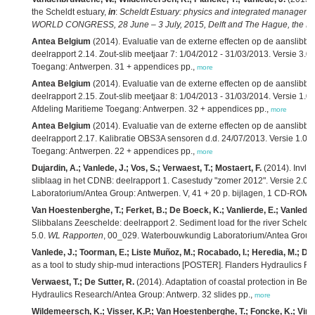
the Scheldt estuary,
in
:
Scheldt Estuary: physics and integrated managemen
WORLD CONGRESS, 28 June – 3 July, 2015, Delft and The Hague, the Ne
Antea Belgium
(2014). Evaluatie van de externe effecten op de aanslibb
deelrapport 2.14. Zout-slib meetjaar 7: 1/04/2012 - 31/03/2013. Versie 3.
Toegang: Antwerpen. 31 + appendices pp.,
more
Antea Belgium
(2014). Evaluatie van de externe effecten op de aanslibb
deelrapport 2.15. Zout-slib meetjaar 8: 1/04/2013 - 31/03/2014. Versie 1.
Afdeling Maritieme Toegang: Antwerpen. 32 + appendices pp.,
more
Antea Belgium
(2014). Evaluatie van de externe effecten op de aanslibb
deelrapport 2.17. Kalibratie OBS3A sensoren d.d. 24/07/2013. Versie 1.0.
Toegang: Antwerpen. 22 + appendices pp.,
more
Dujardin, A.; Vanlede, J.; Vos, S.; Verwaest, T.; Mostaert, F.
(2014). Invlo
sliblaag in het CDNB: deelrapport 1. Casestudy "zomer 2012". Versie 2.0.
Laboratorium/Antea Group: Antwerpen. V, 41 + 20 p. bijlagen, 1 CD-ROM 
Van Hoestenberghe, T.; Ferket, B.; De Boeck, K.; Vanlierde, E.; Vanlede, 
Slibbalans Zeeschelde: deelrapport 2. Sediment load for the river Scheldt a
5.0.
WL Rapporten
, 00_029. Waterbouwkundig Laboratorium/Antea Group: An
Vanlede, J.; Toorman, E.; Liste Muñoz, M.; Rocabado, I.; Heredia, M.; Dele
as a tool to study ship-mud interactions [POSTER]. Flanders Hydraulics Re
Verwaest, T.; De Sutter, R.
(2014). Adaptation of coastal protection in B
Hydraulics Research/Antea Group: Antwerp. 32 slides pp.,
more
Wildemeersch, K.; Visser, K.P.; Van Hoestenberghe, T.; Foncke, K.; Vincke