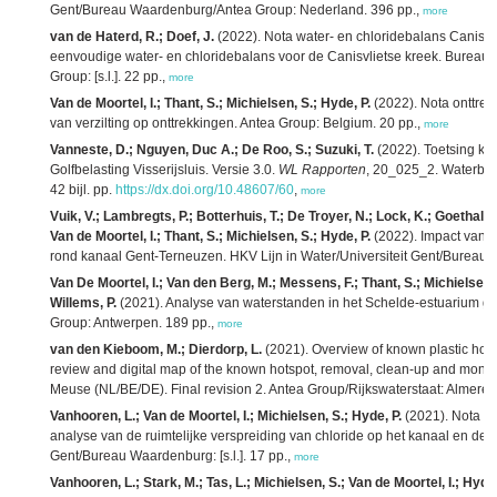
Gent/Bureau Waardenburg/Antea Group: Nederland. 396 pp.,
more
van de Haterd, R.; Doef, J.
(2022). Nota water- en chloridebalans Canisvl
eenvoudige water- en chloridebalans voor de Canisvlietse kreek. Bureau
Group: [s.l.]. 22 pp.,
more
Van de Moortel, I.; Thant, S.; Michielsen, S.; Hyde, P.
(2022). Nota onttrek
van verzilting op onttrekkingen. Antea Group: Belgium. 20 pp.,
more
Vanneste, D.; Nguyen, Duc A.; De Roo, S.; Suzuki, T.
(2022). Toetsing ku
Golfbelasting Visserijsluis. Versie 3.0.
WL Rapporten
, 20_025_2. Waterbou
42 bijl. pp.
https://dx.doi.org/10.48607/60
,
more
Vuik, V.; Lambregts, P.; Botterhuis, T.; De Troyer, N.; Lock, K.; Goethals,
Van de Moortel, I.; Thant, S.; Michielsen, S.; Hyde, P.
(2022). Impact van v
rond kanaal Gent-Terneuzen. HKV Lijn in Water/Universiteit Gent/Bureau W
Van De Moortel, I.; Van den Berg, M.; Messens, F.; Thant, S.; Michielsen,
Willems, P.
(2021). Analyse van waterstanden in het Schelde-estuarium ge
Group: Antwerpen. 189 pp.,
more
van den Kieboom, M.; Dierdorp, L.
(2021). Overview of known plastic hots
review and digital map of the known hotspot, removal, clean-up and monito
Meuse (NL/BE/DE). Final revision 2. Antea Group/Rijkswaterstaat: Almere, 
Vanhooren, L.; Van de Moortel, I.; Michielsen, S.; Hyde, P.
(2021). Nota ru
analyse van de ruimtelijke verspreiding van chloride op het kanaal en de 
Gent/Bureau Waardenburg: [s.l.]. 17 pp.,
more
Vanhooren, L.; Stark, M.; Tas, L.; Michielsen, S.; Van de Moortel, I.; Hyde,