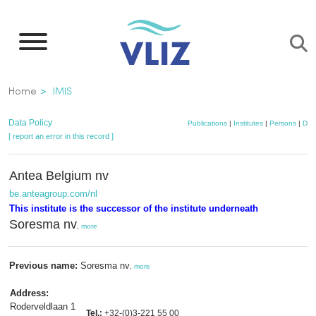
Skip
to
main
content
Breadcrumb
Home
IMIS
Data Policy
Publications
|
Institutes
|
Persons
|
Dat
[ report an error in this record ]
Antea Belgium nv
be.anteagroup.com/nl
This institute is the successor of the institute underneath
Soresma nv
,
more
Previous name:
Soresma nv
,
more
Address:
Roderveldlaan 1
Tel.:
+32-(0)3-221 55 00