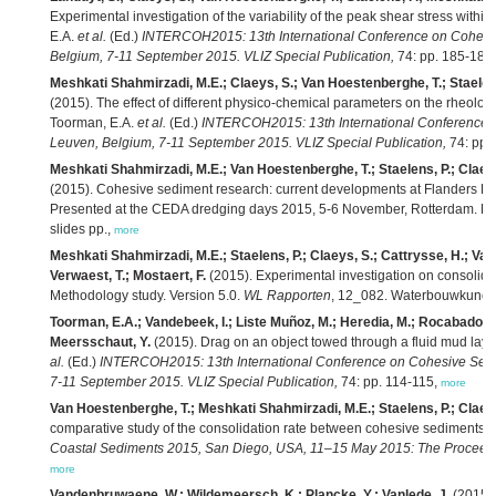
Experimental investigation of the variability of the peak shear stress with
E.A.
et al.
(Ed.)
INTERCOH2015: 13th International Conference on Cohesiv
Belgium, 7-11 September 2015. VLIZ Special Publication,
74: pp. 185-186
Meshkati Shahmirzadi, M.E.; Claeys, S.; Van Hoestenberghe, T.; Staelens,
(2015). The effect of different physico-chemical parameters on the rheolog
Toorman, E.A.
et al.
(Ed.)
INTERCOH2015: 13th International Conference 
Leuven, Belgium, 7-11 September 2015. VLIZ Special Publication,
74: pp.
Meshkati Shahmirzadi, M.E.; Van Hoestenberghe, T.; Staelens, P.; Claeys,
(2015). Cohesive sediment research: current developments at Flanders 
Presented at the CEDA dredging days 2015, 5-6 November, Rotterdam. Fl
slides pp.,
more
Meshkati Shahmirzadi, M.E.; Staelens, P.; Claeys, S.; Cattrysse, H.; Van
Verwaest, T.; Mostaert, F.
(2015). Experimental investigation on consolida
Methodology study. Version 5.0.
WL Rapporten
, 12_082. Waterbouwkundig 
Toorman, E.A.; Vandebeek, I.; Liste Muñoz, M.; Heredia, M.; Rocabado, I.; 
Meersschaut, Y.
(2015). Drag on an object towed through a fluid mud lay
al.
(Ed.)
INTERCOH2015: 13th International Conference on Cohesive Sedi
7-11 September 2015. VLIZ Special Publication,
74: pp. 114-115,
more
Van Hoestenberghe, T.; Meshkati Shahmirzadi, M.E.; Staelens, P.; Claeys,
comparative study of the consolidation rate between cohesive sediments 
Coastal Sediments 2015, San Diego, USA, 11–15 May 2015: The Proceedi
more
Vandenbruwaene, W.; Wildemeersch, K.; Plancke, Y.; Vanlede, J.
(2015).