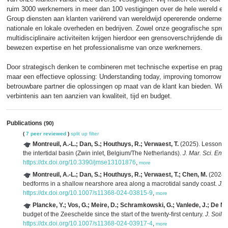
ruim 3000 werknemers in meer dan 100 vestigingen over de hele wereld en e
Group diensten aan klanten variërend van wereldwijd opererende onderneming
nationale en lokale overheden en bedrijven. Zowel onze geografische sprei
multidisciplinaire activiteiten krijgen hierdoor een grensoverschrijdende d
bewezen expertise en het professionalisme van onze werknemers.
Door strategisch denken te combineren met technische expertise en pragm
maar een effectieve oplossing: Understanding today, improving tomorrow is
betrouwbare partner die oplossingen op maat van de klant kan bieden. Wij w
verbintenis aan ten aanzien van kwaliteit, tijd en budget.
Publications
(90)
(
7 peer reviewed
)
split up
filter
Montreuil, A.-L.; Dan, S.; Houthuys, R.; Verwaest, T.
(2025). Lessons l
the intertidal basin (Zwin inlet, Belgium/The Netherlands).
J. Mar. Sci. Eng
https://dx.doi.org/10.3390/jmse13101876
,
more
Montreuil, A.-L.; Dan, S.; Houthuys, R.; Verwaest, T.; Chen, M.
(2024).
bedforms in a shallow nearshore area along a macrotidal sandy coast.
J. 
https://dx.doi.org/10.1007/s11368-024-03815-9
,
more
Plancke, Y.; Vos, G.; Meire, D.; Schramkowski, G.; Vanlede, J.; De M
budget of the Zeeschelde since the start of the twenty-first century.
J. Soils
https://dx.doi.org/10.1007/s11368-024-03917-4
,
more