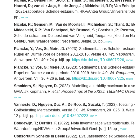
Nicolai, R.; Gensen, M.; Stolp, T.; Thant, S.; Michielsen, S.; Messens, F.;
Haterd, R.; van der Jagt, H.; de Jong, J.; Middelveld, R.P.; Van Echelpoel
T2021-rapportage Schelde-estuarium. HKV/Antea Group/Universiteit Gen
pp.,
more
Nicolai, R.; Gensen, M.; Van de Moortel, I.; Michielsen, S.; Thant, S.; Boud
Middelveld, R.P.; Van Echelpoel, W.; Bruneel, S.; Goethals, P.; Postma, R
Schelde-estuarium: De toestand van Veiligheid, Toegankelijkheid en Natuu
Gent/Bureau Waardenburg: Nederland/België. 20 pp.,
more
Plancke, Y.; Vos, G.; Meire, D.
(2023). Sedimentbalans Schelde-estuarium
Rupel en Durme voor de periode 2011-2016. Versie 4.0.
WL Rapporten
, 
Antwerpen. VIII, 40 + 24 p. bijl. pp.
https://dx.doi.org/10.48607/226
,
more
Plancke, Y.; Vos, G.; Meire, D.
(2023). Sedimentbalans Schelde-estuarium
Rupel en Durme voor de periode 2016-2019. Versie 4.0.
WL Rapporten
, 
Antwerpen. VIII, 36 + 26 p. bijl. pp.
https://dx.doi.org/10.48607/225
,
more
Smolders, S.; Nguyen, D.
(2023). Modelling a turbidity maximum in a sc
GAIA,
in
: Kopmann, R.
et al.
Proceedings of the XXIXth TELEMAC Users C
more
Vanneste, D.; Nguyen, Duc A.; De Roo, S.; Suzuki, T.
(2023). Toetsing ku
Golfbelasting Mercatorsluis. Versie 3.0.
WL Rapporten
, 20_025_3. Waterb
12 p. bijl. pp.
https://dx.doi.org/10.48607/223
,
more
Boudewijn, T.; Derriks, F.
(2022). Nota inventarisatie waterspitsmuis. Terr
Waardenburg/HKV/Antea Group/Universiteit Gent: [s.l.]. 15 pp.,
more
Consortium Schelde in Beeld
(2022). Evaluatiemethodiek Schelde-estuar