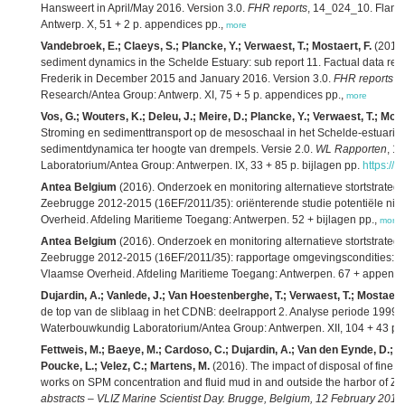
Hansweert in April/May 2016. Version 3.0.
FHR reports
, 14_024_10. Fland
Antwerp. X, 51 + 2 p. appendices pp.,
more
Vandebroek, E.; Claeys, S.; Plancke, Y.; Verwaest, T.; Mostaert, F.
(2017)
sediment dynamics in the Schelde Estuary: sub report 11. Factual data re
Frederik in December 2015 and January 2016. Version 3.0.
FHR reports
, 
Research/Antea Group: Antwerp. XI, 75 + 5 p. appendices pp.,
more
Vos, G.; Wouters, K.; Deleu, J.; Meire, D.; Plancke, Y.; Verwaest, T.; Most
Stroming en sedimenttransport op de mesoschaal in het Schelde‐estuarium
sedimentdynamica ter hoogte van drempels. Versie 2.0.
WL Rapporten
, 1
Laboratorium/Antea Group: Antwerpen. IX, 33 + 85 p. bijlagen pp.
https://
Antea Belgium
(2016). Onderzoek en monitoring alternatieve stortstrat
Zeebrugge 2012-2015 (16EF/2011/35): oriënterende studie potentiële nieu
Overheid. Afdeling Maritieme Toegang: Antwerpen. 52 + bijlagen pp.,
more
Antea Belgium
(2016). Onderzoek en monitoring alternatieve stortstrat
Zeebrugge 2012-2015 (16EF/2011/35): rapportage omgevingscondities: fa
Vlaamse Overheid. Afdeling Maritieme Toegang: Antwerpen. 67 + appendi
Dujardin, A.; Vanlede, J.; Van Hoestenberghe, T.; Verwaest, T.; Mostaert,
de top van de sliblaag in het CDNB: deelrapport 2. Analyse periode 1999-2
Waterbouwkundig Laboratorium/Antea Group: Antwerpen. XII, 104 + 43 p. b
Fettweis, M.; Baeye, M.; Cardoso, C.; Dujardin, A.; Van den Eynde, D.; 
Poucke, L.; Velez, C.; Martens, M.
(2016). The impact of disposal of fine
works on SPM concentration and fluid mud in and outside the harbor of Z
abstracts – VLIZ Marine Scientist Day. Brugge, Belgium, 12 February 2016.