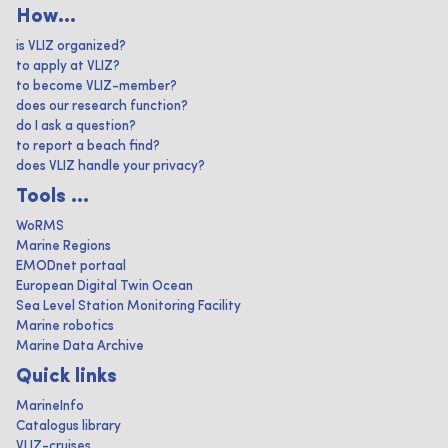
How...
is VLIZ organized?
to apply at VLIZ?
to become VLIZ-member?
does our research function?
do I ask a question?
to report a beach find?
does VLIZ handle your privacy?
Tools ...
WoRMS
Marine Regions
EMODnet portaal
European Digital Twin Ocean
Sea Level Station Monitoring Facility
Marine robotics
Marine Data Archive
Quick links
MarineInfo
Catalogus library
VLIZ-cruises