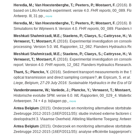
Heredia, M.; Van Hoestenberghe, T.; Peeters, P.; Mostaert, F.
(2016). Bre
based on Lillo A breach experiment. versie 4.0.
FHR reports
, 00_089. Flan
Antwerp. III, 31 pp.,
more
Heredia, M.; Van Hoestenberghe, T.; Peeters, P.; Mostaert, F.
(2016). Brea
Simulations for Wijmeers II. Version 4.0.
FHR reports
, 00_089. Flanders Hyd
Meshkati Shahmirzadi, M.E.; Staelens, P.; Claeys, S.; Cattrysse, H.; Van
Verwaest, T.; Mostaert, F.
(2016). Experimental investigation on consolida
processing. Version 5.0.
WL Rapporten
, 12_082. Flanders Hydraulics Rese
Meshkati Shahmirzadi, M.E.; Staelens, P.; Claeys, S.; Cattrysse, H.; Van
Verwaest, T.; Mostaert, F.
(2016). Experimental investigation on consolida
report. Version 4.0.
FHR reports
, 12_082. Flanders Hydraulics Research/An
Thant, S.; Plancke, Y.
(2016). Sediment transport measurements in the Sch
optical transmission and direct sampling compare?,
in
: Erpicum, S.
et al.
P
Liege, Belgium, 27-29 July 2016: Sustainable Hydraulics in the Era of Gl
Vandenbruwaene, W.; Vanlede, J.; Plancke, Y.; Verwaest, T.; Mostaert, F.
Historische evolutie SPM. versie 6.0.
WL Rapporten
, 00_029_4. Waterbou
Antwerpen. 74 + 4 p. bijlagen pp.,
more
Antea Belgium
(2015). Onderzoek en monitoring alternatieve stortstrat
Zeebrugge 2012-2015 (16EF/2011/35): studie invloed externe factoren op 
deelopdracht 3. Vlaamse Overheid. Afdeling Maritieme Toegang: Antwerpen
Antea Belgium
(2015). Onderzoek en monitoring alternatieve stortstrat
Zeebrugge 2012-2015 (16EF/2011/35): analyse efficiëntie baggerproef de