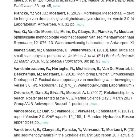
Mees, J.
et al.
(Ed.)
Book of abstracts – VLIZ Marine Science Day. Bredene
Publication,
83: pp. 45,
more
Plancke, Y.; Vos, G.; Mostaert, F.
(2019). Morfologie Mesoschaal – gevoeli
ter hoogte van drempels: gevoeligheidsanalyse stortingen. Versie 3.0.
WL 
Laboratorium: Antwerpen. VIII, 32 pp.,
more
Vos, G.; Van De Moortel, I.; Meire, D.; Claeys, S.; Plancke, Y.; Mostaert, F
optimalisatie methodologie voor het bepalen van sedimentaanvoer naar he
Rapporten
, 12_076_13. Waterbouwkundig Laboratorium: Antwerpen. XI, 53 +
Ibanez Sanz, M.; Chassagne, C.; Winterwerp, H.
(2018). Mud: large scale
small scale physics perspective,
in
: Mees, J.
et al.
(Ed.)
Book of abstracts 
21 March 2018. VLIZ Special Publication,
80: pp. 93,
more
Vandenbruwaene, W.; Hertoghs, R.; Michielsen, S.; Van De Moortel, I.; Vo
Deschamps, M.; Mostaert, F.
(2018). Monitoring Effecten Ontwikkelings
Deelrapport 7. Factual data rapportage van monitoring waterbeweging en 
Versie 3.0.
WL Rapporten
, 12_070_7. Waterbouwkundig Laboratorium: Antwe
Ortenzio, F.; Dan, S.; Silva, R.; Motreuil, A.-L.
(2017). Relationship betwe
beach. Poster presented at the VLIZ Marine Science Day 3 March 2017. F
Group/VUB: Antwerpen, Brussel. 1 poster pp.,
more
Vandebroek, E.; Dan, S.; Vanlede, J.; Verwaest, T.; Mostaert, F.
(2017). Se
report. Version 2.0.
FHR reports
, 12_155_1. Flanders Hydraulics Research/
appendices pp.,
more
Vandebroek, E.; Claeys, S.; Plancke, Y.; Verwaest, T.; Mostaert, F.
(2017)
and sediment dynamics in the Schelde estuary: Sub report 10. Factual da