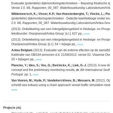
Evaluatie (potentiële) dijkmonitoringstechnieken – Bepaling freatische lij
Versie 2.0.
WL Rapporten
, 00_087. Waterbouwkundig Laboratorium/Antea G
Wildemeersch, K.; Visser, K.P.; Van Hoestenberghe, T.; Vincke, L.; Peeter
(potentiële) dijkmonitoringstechnieken - Detectie kwel/lekkage onder en/o
2.0.
WL Rapporten
, 00_087. Waterbouwkundig Laboratorium/Antea Group: A
(2013). Ontwikkeling van een intergetijdengebied in Hedwige- en Prosper
tekstbundel. Oranjewoud/Antea Group: [s.l.]. 627 pp.,
more
(2013). Ontwikkeling van een intergetijdengebied in Hedwige- en Prospe
Oranjewoud/Antea Group: [s.l.]. 54 + bijlage pp.,
more
Antea Belgium
(2013). Evaluatie van de externe effecten op de aanslibbi
Kalibratie van OBS3A sensoren d.d. 21/08/2012. versie 02. Vlaamse Overh
20 + bijlagen pp.,
more
Plancke, Y.; Ides, S.; Vos, G.; Beirinckx, K.; Liek, G.-J.
(2013). A new dispo
concept and the preliminary monitoring results,
in
:
8th International SedN
Portugal.
pp. 1,
more
Van Vooren, M.; Hyde, P.; Vandekerckhove, B.; Mesuere, M.
(2012). Opti
scheldt sea estuary using a chain approach vessel traffic simulation model
more
Projects
(41)