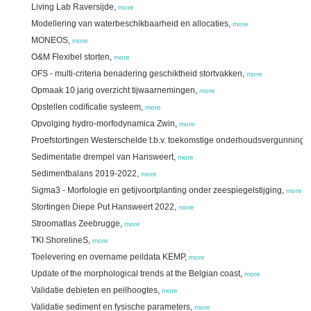
Living Lab Raversijde,
more
Modellering van waterbeschikbaarheid en allocaties,
more
MONEOS,
more
O&M Flexibel storten,
more
OFS - multi-criteria benadering geschiktheid stortvakken,
more
Opmaak 10 jarig overzicht tijwaarnemingen,
more
Opstellen codificatie systeem,
more
Opvolging hydro-morfodynamica Zwin,
more
Proefstortingen Westerschelde t.b.v. toekomstige onderhoudsvergunning,
Sedimentatie drempel van Hansweert,
more
Sedimentbalans 2019-2022,
more
Sigma3 - Morfologie en getijvoortplanting onder zeespiegelstijging,
more
Stortingen Diepe Put Hansweert 2022,
more
Stroomatlas Zeebrugge,
more
TKI ShorelineS,
more
Toelevering en overname peildata KEMP,
more
Update of the morphological trends at the Belgian coast,
more
Validatie debieten en peilhoogtes,
more
Validatie sediment en fysische parameters,
more