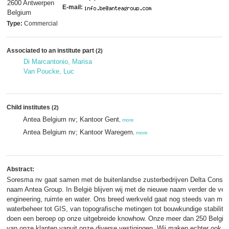
2600 Antwerpen
E-mail:
Belgium
Type:
Commercial
Associated to an institute part
(2)
Di Marcantonio, Marisa
Van Poucke, Luc
Child institutes
(2)
Antea Belgium nv; Kantoor Gent
,
more
Antea Belgium nv; Kantoor Waregem
,
more
Abstract:
Soresma nv gaat samen met de buitenlandse zusterbedrijven Delta Consult
naam Antea Group. In België blijven wij met de nieuwe naam verder de vert
engineering, ruimte en water. Ons breed werkveld gaat nog steeds van milie
waterbeheer tot GIS, van topografische metingen tot bouwkundige stabiliteit
doen een beroep op onze uitgebreide knowhow. Onze meer dan 250 Belgisc
van onze klanten vanuit onze diverse vestigingen. Wij maken echter ook deel