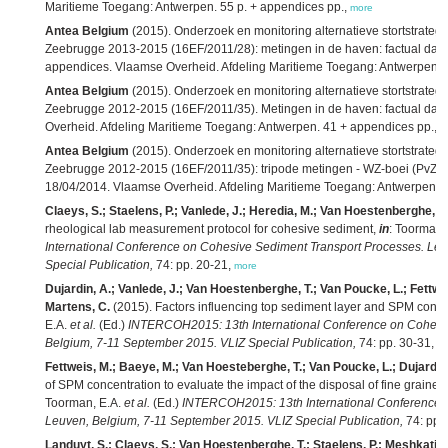
Maritieme Toegang: Antwerpen. 55 p. + appendices pp.,
more
Antea Belgium
(2015). Onderzoek en monitoring alternatieve stortstrat
Zeebrugge 2013-2015 (16EF/2011/28): metingen in de haven: factual data
appendices. Vlaamse Overheid. Afdeling Maritieme Toegang: Antwerpen. 
Antea Belgium
(2015). Onderzoek en monitoring alternatieve stortstrat
Zeebrugge 2012-2015 (16EF/2011/35). Metingen in de haven: factual dat
Overheid. Afdeling Maritieme Toegang: Antwerpen. 41 + appendices pp.,
m
Antea Belgium
(2015). Onderzoek en monitoring alternatieve stortstrat
Zeebrugge 2012-2015 (16EF/2011/35): tripode metingen - WZ-boei (PvZ): f
18/04/2014. Vlaamse Overheid. Afdeling Maritieme Toegang: Antwerpen. 
Claeys, S.; Staelens, P.; Vanlede, J.; Heredia, M.; Van Hoestenberghe, T.
rheological lab measurement protocol for cohesive sediment,
in
: Toorman,
International Conference on Cohesive Sediment Transport Processes. Le
Special Publication,
74: pp. 20-21,
more
Dujardin, A.; Vanlede, J.; Van Hoestenberghe, T.; Van Poucke, L.; Fettwei
Martens, C.
(2015). Factors influencing top sediment layer and SPM conce
E.A.
et al.
(Ed.)
INTERCOH2015: 13th International Conference on Cohesiv
Belgium, 7-11 September 2015. VLIZ Special Publication,
74: pp. 30-31,
m
Fettweis, M.; Baeye, M.; Van Hoesteberghe, T.; Van Poucke, L.; Dujardin,
of SPM concentration to evaluate the impact of the disposal of fine grai
Toorman, E.A.
et al.
(Ed.)
INTERCOH2015: 13th International Conference 
Leuven, Belgium, 7-11 September 2015. VLIZ Special Publication,
74: pp.
Landuyt, S.; Claeys, S.; Van Hoestenberghe, T.; Staelens, P.; Meshkati 