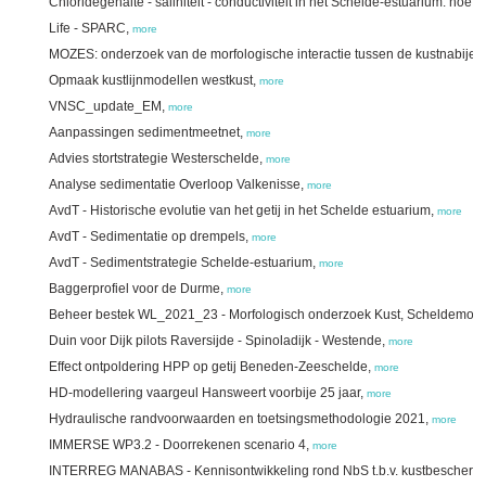
Chloridegehalte - saliniteit - conductiviteit in het Schelde-estuarium: hoe 
Life - SPARC,
more
MOZES: onderzoek van de morfologische interactie tussen de kustnabije
Opmaak kustlijnmodellen westkust,
more
VNSC_update_EM,
more
Aanpassingen sedimentmeetnet,
more
Advies stortstrategie Westerschelde,
more
Analyse sedimentatie Overloop Valkenisse,
more
AvdT - Historische evolutie van het getij in het Schelde estuarium,
more
AvdT - Sedimentatie op drempels,
more
AvdT - Sedimentstrategie Schelde-estuarium,
more
Baggerprofiel voor de Durme,
more
Beheer bestek WL_2021_23 - Morfologisch onderzoek Kust, Scheldemondi
Duin voor Dijk pilots Raversijde - Spinoladijk - Westende,
more
Effect ontpoldering HPP op getij Beneden-Zeeschelde,
more
HD-modellering vaargeul Hansweert voorbije 25 jaar,
more
Hydraulische randvoorwaarden en toetsingsmethodologie 2021,
more
IMMERSE WP3.2 - Doorrekenen scenario 4,
more
INTERREG MANABAS - Kennisontwikkeling rond NbS t.b.v. kustbescherm