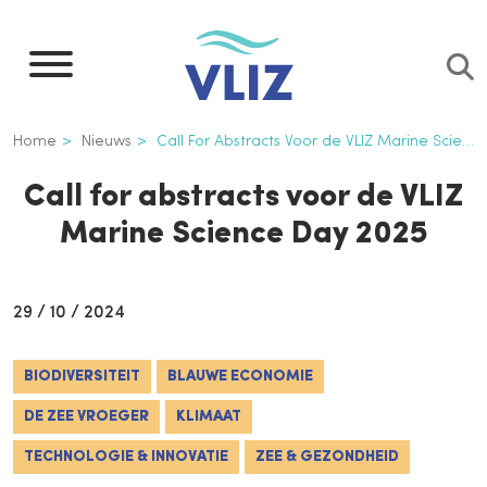
Overslaan
en
naar
de
Kruimelpad
Home
Nieuws
Call For Abstracts Voor de VLIZ Marine Science Day 2025
inhoud
gaan
Call for abstracts voor de VLIZ
Marine Science Day 2025
29 / 10 / 2024
BIODIVERSITEIT
BLAUWE ECONOMIE
DE ZEE VROEGER
KLIMAAT
TECHNOLOGIE & INNOVATIE
ZEE & GEZONDHEID